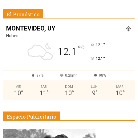
El Pronóstico
MONTEVIDEO, UY
Nubes
°
12.1
°
C
12.1
°
12.1
97%
0.2kmh
98%
VIE
SÁB
DOM
LUN
MAR
10
°
11
°
10
°
9
°
10
°
Espacio Publicitario