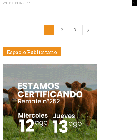
24 febrero, 2026
0
1
2
3
Espacio Publicitario