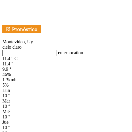
El Pronóstico
Montevideo, Uy
cielo claro
enter location
11.4
°
C
11.4
°
9.9
°
46%
1.3kmh
5%
Lun
10
°
Mar
10
°
Mié
10
°
Jue
10
°