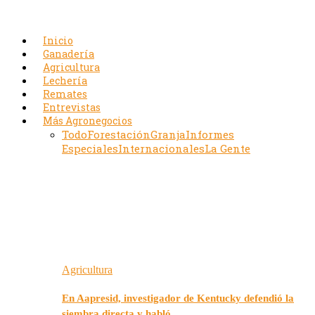
Inicio
Ganadería
Agricultura
Lechería
Remates
Entrevistas
Más Agronegocios
Todo
Forestación
Granja
Informes
Especiales
Internacionales
La Gente
Agricultura
En Aapresid, investigador de Kentucky defendió la
siembra directa y habló…