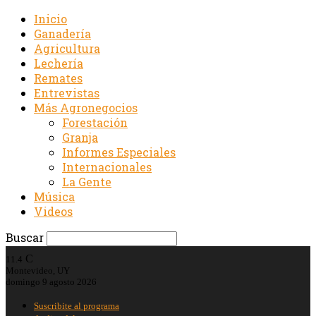
Inicio
Ganadería
Agricultura
Lechería
Remates
Entrevistas
Más Agronegocios
Forestación
Granja
Informes Especiales
Internacionales
La Gente
Música
Videos
Buscar
C
11.4
Montevideo, UY
domingo 9 agosto 2026
Suscribite al programa