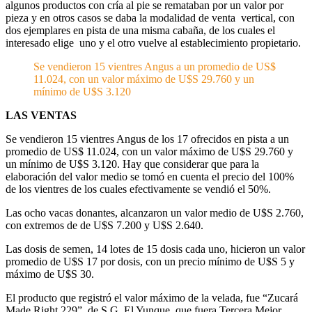
algunos productos con cría al pie se remataban por un valor por
pieza y en otros casos se daba la modalidad de venta vertical, con
dos ejemplares en pista de una misma cabaña, de los cuales el
interesado elige uno y el otro vuelve al establecimiento propietario.
Se vendieron 15 vientres Angus a un promedio de US$
11.024, con un valor máximo de U$S 29.760 y un
mínimo de U$S 3.120
LAS VENTAS
Se vendieron 15 vientres Angus de los 17 ofrecidos en pista a un
promedio de US$ 11.024, con un valor máximo de U$S 29.760 y
un mínimo de U$S 3.120. Hay que considerar que para la
elaboración del valor medio se tomó en cuenta el precio del 100%
de los vientres de los cuales efectivamente se vendió el 50%.
Las ocho vacas donantes, alcanzaron un valor medio de U$S 2.760,
con extremos de de U$S 7.200 y U$S 2.640.
Las dosis de semen, 14 lotes de 15 dosis cada uno, hicieron un valor
promedio de U$S 17 por dosis, con un precio mínimo de U$S 5 y
máximo de U$S 30.
El producto que registró el valor máximo de la velada, fue “Zucará
Made Right 229”, de S.G. El Yunque, que fuera Tercera Mejor