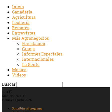
Inicio
Ganadería
Agricultura
Lechería
Remates
Entrevistas
Más Agronegocios
Forestación
Granja
Informes Especiales
Internacionales
La Gente
Música
Videos
Buscar
C
10.3
Montevideo, UY
viernes 7 agosto 2026
Suscribite al programa