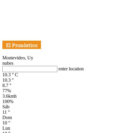
El Pronóstico
Montevideo, Uy
nubes
enter location
10.3
°
C
10.3
°
8.7
°
77%
3.6kmh
100%
Sáb
11
°
Dom
10
°
Lun