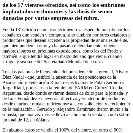
de los 17 vientres ofrecidos, así como los embriones
implantados en donantes y las dosis de semen
donadas por varias empresas del rubro.
Fue la 13ª edición de un acontecimiento ya esperado no solo por los
cabañeros que venden y compran, sino también por otros criadores y
productores que desean acceder a la propiedad de animales de élite,
que bien pueden –como ya ha pasado reiteradamente- obtener
mayores logros en próximas exposiciones, como las del Prado y
también la que tendrá lugar en marzo del año que viene, cuando
Uruguay sea sede del Secretariado Mundial de la raza.
Tras las palabras de bienvenida del presidente de la gremial, Álvaro
Díaz Nadal –que justificó la ausencia de los presidentes de la
Asociación y Federación Rural, respectivamente Pablo Zerbino y
Jorge Riani, por estar en la reunión de FARM en Curuzú Cuatiá,
Argentina, desde donde enviaron deseos de éxito para la jornada- y
de Luis Fernández Echeverría, directivo y vendedor de productos
desde el primer remate, refiriéndose a la consolidación y crecimiento
de la realización-, Gerardo y Alejandro Zambrano dieron inicio a la
subasta, que una vez más se llevó a cabo con la venta la cuota sobre
un total de 12, en dólares.
En algunos casos se vendía el 100% del vientre, en otros el 50%,