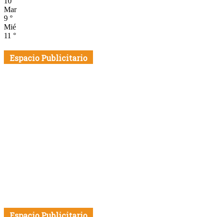
10
°
Mar
9
°
Mié
11
°
Espacio Publicitario
Espacio Publicitario