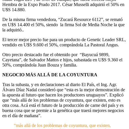
Hembra de la Expo Prado 2017. César Musselli adquirió el 50% en
U$S 14.880.
De la misma firma vendedora, “Zucará Resource 6112”, se remató
en U$S 14.400 el 50%, siendo la firma Sol de Media Noche la que
la adquirió..
El tercer mejor precio fue para un producto de Genetic Leader SRL,
vendido en U$S 9.600 el 50%, comprándola La Pastoral Angus.
Otro precio destacado fue el obtenido por “Bayucuá 9899,
Cayetana”, de Salvador Mattos e hijos, subastada en U$S 9.360 el
50%, comprándola Juan Bouza y familia.
NEGOCIO MÁS ALLÁ DE LA COYUNTURA
Tras la subasta, y en declaraciones al diario El País, el Ing. Agr.
Álvaro Díaz Nadal consideró que “esta es la mejor demostración de
la apuesta al futuro que hacen los productores uruguayos”. Explicó
que “más allá de los problemas de coyuntura, que existen, esto es
otra cosa. Acá está el futuro de la producción de carne del país y es
buena cosa que se premie a la genética que traerá mejores negocios
en el día de mañana”.
“más allá de los problemas de coyuntura, que existen,