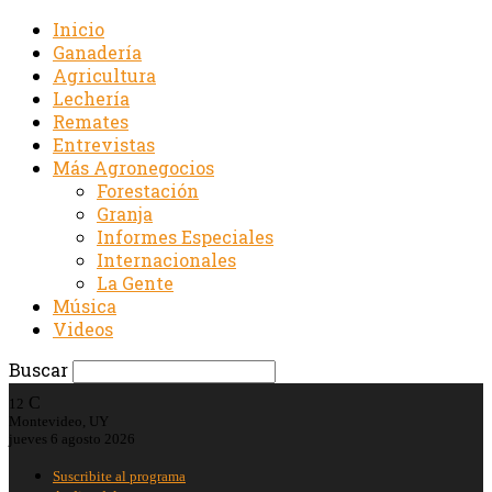
Inicio
Ganadería
Agricultura
Lechería
Remates
Entrevistas
Más Agronegocios
Forestación
Granja
Informes Especiales
Internacionales
La Gente
Música
Videos
Buscar
C
12
Montevideo, UY
jueves 6 agosto 2026
Suscribite al programa