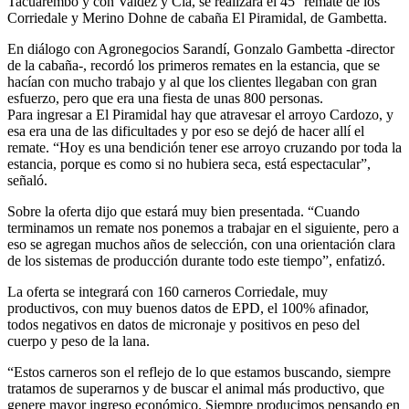
Tacuarembó y con Valdez y Cía, se realizará el 45° remate de los
Corriedale y Merino Dohne de cabaña El Piramidal, de Gambetta.
En diálogo con Agronegocios Sarandí, Gonzalo Gambetta -director
de la cabaña-, recordó los primeros remates en la estancia, que se
hacían con mucho trabajo y al que los clientes llegaban con gran
esfuerzo, pero que era una fiesta de unas 800 personas.
Para ingresar a El Piramidal hay que atravesar el arroyo Cardozo, y
esa era una de las dificultades y por eso se dejó de hacer allí el
remate. “Hoy es una bendición tener ese arroyo cruzando por toda la
estancia, porque es como si no hubiera seca, está espectacular”,
señaló.
Sobre la oferta dijo que estará muy bien presentada. “Cuando
terminamos un remate nos ponemos a trabajar en el siguiente, pero a
eso se agregan muchos años de selección, con una orientación clara
de los sistemas de producción durante todo este tiempo”, enfatizó.
La oferta se integrará con 160 carneros Corriedale, muy
productivos, con muy buenos datos de EPD, el 100% afinador,
todos negativos en datos de micronaje y positivos en peso del
cuerpo y peso de la lana.
“Estos carneros son el reflejo de lo que estamos buscando, siempre
tratamos de superarnos y de buscar el animal más productivo, que
genere mayor ingreso económico. Siempre producimos pensando en