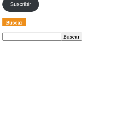
Suscribir
electrónico
Buscar