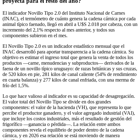
proyecta para el resto del año?
El indicador Novillo Tipo 2.0 del Instituto Nacional de Carnes
(INAC), el termómetro de cuánto genera la cadena cárnica por cada
animal típico faenado, llegó en abril a U$S 2.018 por cabeza, con un
incremento del 2,1% respecto al mes anterior, y todos sus
componentes subieron en el mes.
El Novillo Tipo 2.0 es un indicador estadístico mensual que el
INAC desarrolló para aportar transparencia a la cadena cárnica. Su
objetivo es estimar el ingreso total que genera la venta de todos los
productos —carne, menudencias y subproductos— derivados de la
faena de un novillo típico uruguayo: de razas británicas y sus cruzas,
de 520 kilos en pie, 281 kilos de canal caliente (54% de rendimiento
en cuarta balanza) y 277 kilos de canal enfriada, con una merma de
frío del 1,5%.
Lo que hace valioso al indicador es su capacidad de desagregación.
El valor total del Novillo Tipo se divide en dos grandes
componentes: el valor de la hacienda (VH), que representa lo que
percibe el productor ganadero, y el valor agregado industrial (VAI),
que incluye los costos industriales, más el resultado de gestión del
frigorífico —ganancia o pérdida—. La relación entre ambos
componentes revela el equilibrio de poder dentro de la cadena
cárnica, y en 2026 esa relación se está moviendo de manera