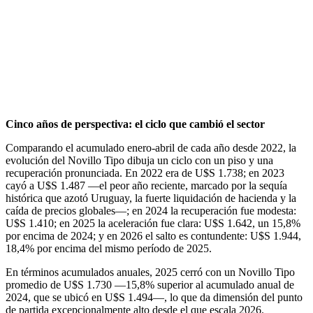
Cinco años de perspectiva: el ciclo que cambió el sector
Comparando el acumulado enero-abril de cada año desde 2022, la
evolución del Novillo Tipo dibuja un ciclo con un piso y una
recuperación pronunciada. En 2022 era de U$S 1.738; en 2023
cayó a U$S 1.487 —el peor año reciente, marcado por la sequía
histórica que azotó Uruguay, la fuerte liquidación de hacienda y la
caída de precios globales—; en 2024 la recuperación fue modesta:
U$S 1.410; en 2025 la aceleración fue clara: U$S 1.642, un 15,8%
por encima de 2024; y en 2026 el salto es contundente: U$S 1.944,
18,4% por encima del mismo período de 2025.
En términos acumulados anuales, 2025 cerró con un Novillo Tipo
promedio de U$S 1.730 —15,8% superior al acumulado anual de
2024, que se ubicó en U$S 1.494—, lo que da dimensión del punto
de partida excepcionalmente alto desde el que escala 2026.