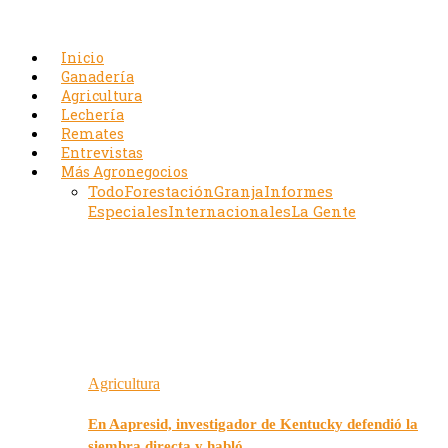
Inicio
Ganadería
Agricultura
Lechería
Remates
Entrevistas
Más Agronegocios
Todo
Forestación
Granja
Informes
Especiales
Internacionales
La Gente
Agricultura
En Aapresid, investigador de Kentucky defendió la
siembra directa y habló…