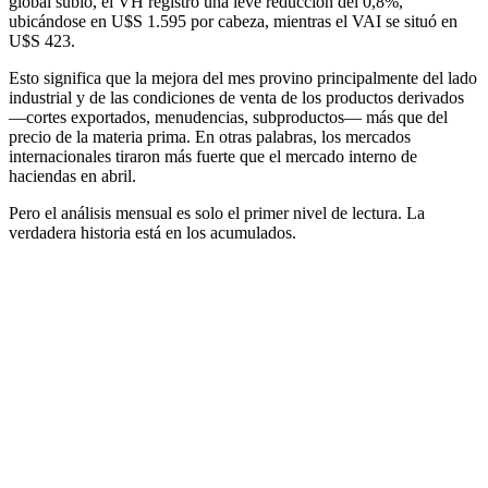
global subió, el VH registró una leve reducción del 0,8%,
ubicándose en U$S 1.595 por cabeza, mientras el VAI se situó en
U$S 423.
Esto significa que la mejora del mes provino principalmente del lado
industrial y de las condiciones de venta de los productos derivados
—cortes exportados, menudencias, subproductos— más que del
precio de la materia prima. En otras palabras, los mercados
internacionales tiraron más fuerte que el mercado interno de
haciendas en abril.
Pero el análisis mensual es solo el primer nivel de lectura. La
verdadera historia está en los acumulados.