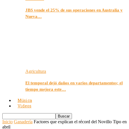
JBS vende el 25% de sus operaciones en Australia y
Nueva…
Agricultura
El temporal dejó daños en varios departamentos; el
tiempo mejora este…
Música
Videos
Inicio
Ganadería
Factores que explican el récord del Novillo Tipo en
abril