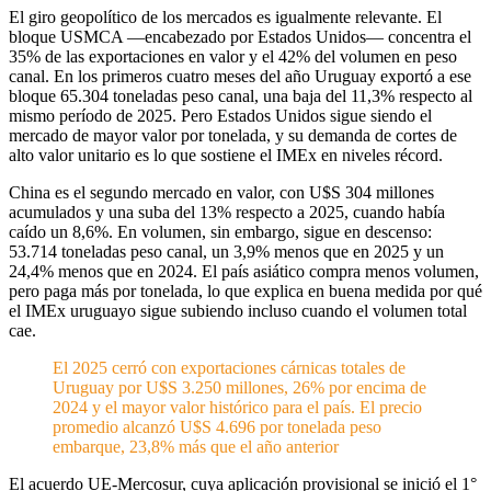
El giro geopolítico de los mercados es igualmente relevante. El
bloque USMCA —encabezado por Estados Unidos— concentra el
35% de las exportaciones en valor y el 42% del volumen en peso
canal. En los primeros cuatro meses del año Uruguay exportó a ese
bloque 65.304 toneladas peso canal, una baja del 11,3% respecto al
mismo período de 2025. Pero Estados Unidos sigue siendo el
mercado de mayor valor por tonelada, y su demanda de cortes de
alto valor unitario es lo que sostiene el IMEx en niveles récord.
China es el segundo mercado en valor, con U$S 304 millones
acumulados y una suba del 13% respecto a 2025, cuando había
caído un 8,6%. En volumen, sin embargo, sigue en descenso:
53.714 toneladas peso canal, un 3,9% menos que en 2025 y un
24,4% menos que en 2024. El país asiático compra menos volumen,
pero paga más por tonelada, lo que explica en buena medida por qué
el IMEx uruguayo sigue subiendo incluso cuando el volumen total
cae.
El 2025 cerró con exportaciones cárnicas totales de
Uruguay por U$S 3.250 millones, 26% por encima de
2024 y el mayor valor histórico para el país. El precio
promedio alcanzó U$S 4.696 por tonelada peso
embarque, 23,8% más que el año anterior
El acuerdo UE-Mercosur, cuya aplicación provisional se inició el 1°