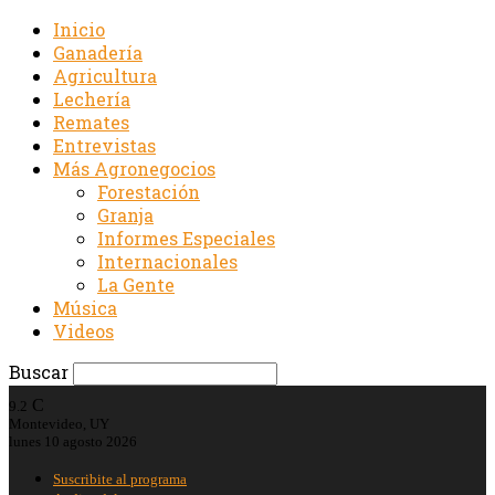
Inicio
Ganadería
Agricultura
Lechería
Remates
Entrevistas
Más Agronegocios
Forestación
Granja
Informes Especiales
Internacionales
La Gente
Música
Videos
Buscar
C
9.2
Montevideo, UY
lunes 10 agosto 2026
Suscribite al programa