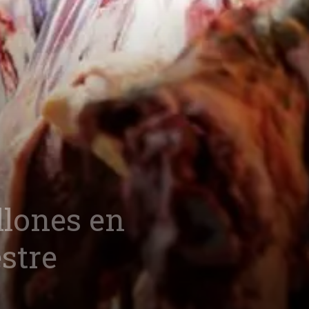
llones en
stre