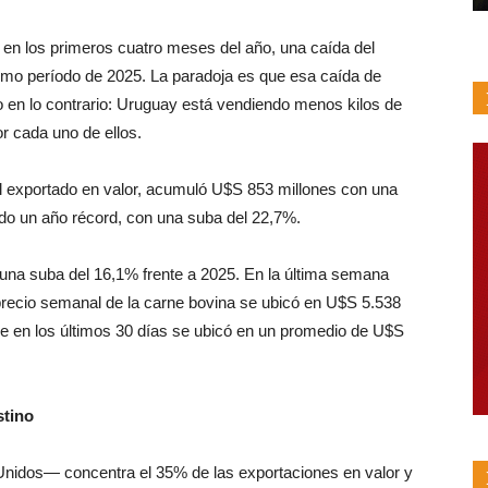
 en los primeros cuatro meses del año, una caída del
smo período de 2025. La paradoja es que esa caída de
 en lo contrario: Uruguay está vendiendo menos kilos de
r cada uno de ellos.
al exportado en valor, acumuló U$
S 853 millones con una
do un año récord, con una suba del 22,7%.
u
na
s
u
ba
d
e
l
16,1% frente a
2025. En la última semana
precio semanal de la carne bovina se ubicó en
U$
S 5.538
ue en los últimos 30 días se ubicó en un promedio de U$S
stino
dos— concentra el 35% de las exportaciones en valor y