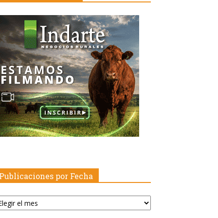
Publicaciones por Fecha
blicaciones
r
echa