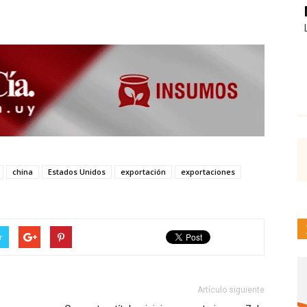
china
Estados Unidos
exportación
exportaciones
r
Artículo siguiente