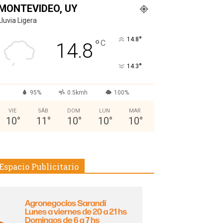
MONTEVIDEO, UY
Lluvia Ligera
°
14.8
°
C
14.8
°
14.3
95%
0.5kmh
100%
VIE
SÁB
DOM
LUN
MAR
10
°
11
°
10
°
10
°
10
°
Espacio Publicitario