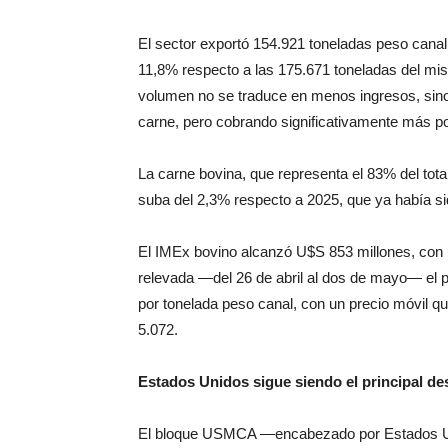
El sector exportó 154.921 toneladas peso canal
11,8% respecto a las 175.671 toneladas del mi
volumen no se traduce en menos ingresos, sino
carne, pero cobrando significativamente más po
La carne bovina, que representa el 83% del tot
suba del 2,3% respecto a 2025, que ya había si
El IMEx bovino alcanzó U$
S
853
mi
ll
o
n
es, co
n
relevada —del 26 de abril al dos de mayo— el 
por tonelada peso canal, con un precio móvil q
5.072.
Estados Unidos sigue siendo el principal de
El bloque USMCA —encabezado por Estados Uni