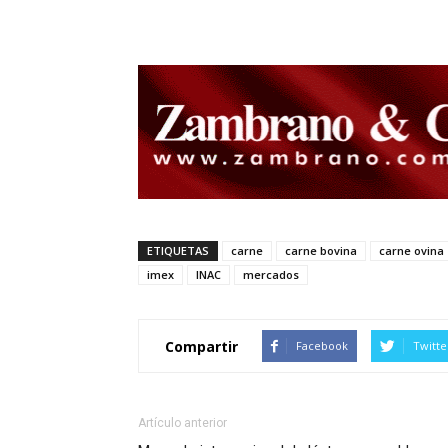
ETIQUETAS
carne
carne bovina
carne ovina
imex
INAC
mercados
Compartir
Facebook
Twitte
Artículo anterior