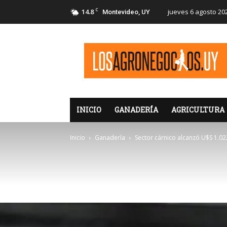
C
14.8
jueves 6 agosto 20
Montevideo, UY
LosAgronegocios
INICIO
GANADERÍA
AGRICULTURA
Inicio
Ganadería
Sector cárnico alcanzó U$S 1.02