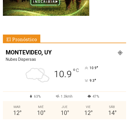
El Pronóstico
MONTEVIDEO, UY
Nubes Dispersas
°
10.9
°
C
10.9
°
9.3
63%
1.3kmh
47%
MAR
MIÉ
JUE
VIE
SÁB
12
°
10
°
10
°
12
°
14
°