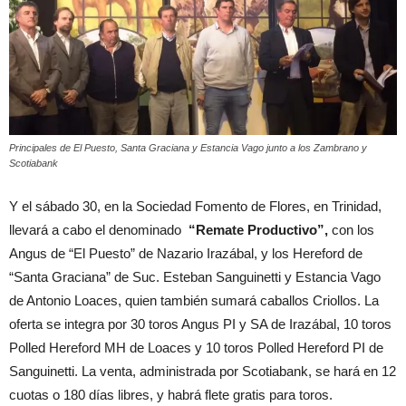
Principales de El Puesto, Santa Graciana y Estancia Vago junto a los Zambrano y
Scotiabank
Y el sábado 30, en la Sociedad Fomento de Flores, en Trinidad,
llevará a cabo el denominado
“Remate Productivo”,
con los
Angus de “El Puesto” de Nazario Irazábal, y los Hereford de
“Santa Graciana” de Suc. Esteban Sanguinetti y Estancia Vago
de Antonio Loaces, quien también sumará caballos Criollos. La
oferta se integra por 30 toros Angus PI y SA de Irazábal, 10 toros
Polled Hereford MH de Loaces y 10 toros Polled Hereford PI de
Sanguinetti. La venta, administrada por Scotiabank, se hará en 12
cuotas o 180 días libres, y habrá flete gratis para toros.