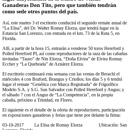
Ganaderas Don Tito, pero que también tendrán
como sede otros puntos del país.
Así, este martes 3 el escritorio conducirá el segundo remate anual de
“La Elisa”, del Dr. Walter Romay Elorza, que tendrá lugar en la
Estancia San Lorenzo, con entrada en el km. 73 de la Ruta 5, en
Florida.
Allí, a partir de la hora 15, entrarán a venderse 50 toros Hereford y
Polled Hereford PI, así como reproductores de la raza de las cabañas
invitadas “Tauro” de Nin Elorza, “Doña Elvira” de Elvira Romay
Eccher y “La Quebrada” de Aznárez Elorza.
El escritorio continuará esta semana con las ventas de Berachí el
miércoles 4 con Braford, Brangus y Criollos; los días 5 y 6 tendrá
lugar el remate “Genética con Marca Registrada” de Frigorífico
Modelo S.A. y S.G. San Salvador con Polled Hereford y Angus; y
el sábado 7 con el Angus de “La Competencia”, en la propia
cabaña, próximo a Trinidad, en Flores.
El siguiente es el detalle de la oferta de reproductores, participación
en exposiciones ganaderas y ferias que tiene por delante la firma:
03-10-2017 La Elisa de Romay Elorza Ubicación: San