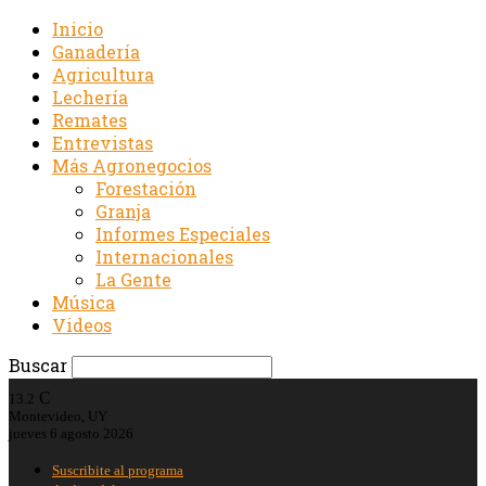
Inicio
Ganadería
Agricultura
Lechería
Remates
Entrevistas
Más Agronegocios
Forestación
Granja
Informes Especiales
Internacionales
La Gente
Música
Videos
Buscar
C
13.2
Montevideo, UY
jueves 6 agosto 2026
Suscribite al programa