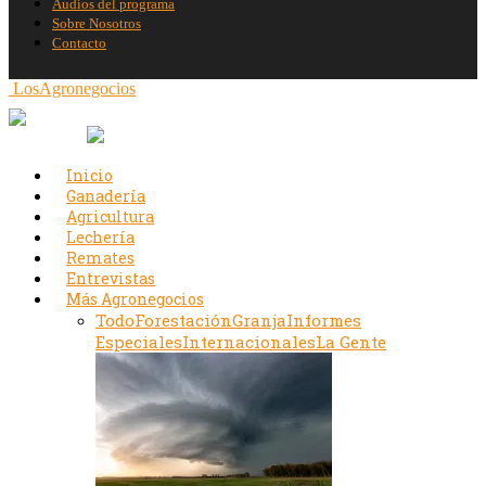
Audios del programa
Sobre Nosotros
Contacto
LosAgronegocios
Inicio
Ganadería
Agricultura
Lechería
Remates
Entrevistas
Más Agronegocios
Todo
Forestación
Granja
Informes
Especiales
Internacionales
La Gente