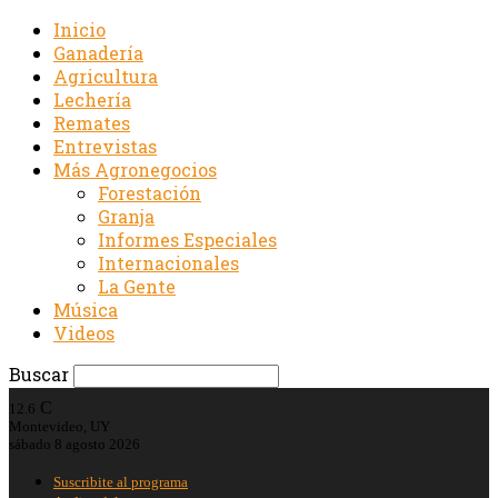
Inicio
Ganadería
Agricultura
Lechería
Remates
Entrevistas
Más Agronegocios
Forestación
Granja
Informes Especiales
Internacionales
La Gente
Música
Videos
Buscar
C
12.6
Montevideo, UY
sábado 8 agosto 2026
Suscribite al programa