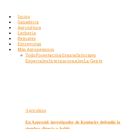
Inicio
Ganadería
Agricultura
Lechería
Remates
Entrevistas
Más Agronegocios
Todo
Forestación
Granja
Informes
Especiales
Internacionales
La Gente
Agricultura
En Aapresid, investigador de Kentucky defendió la
siembra directa y habló…