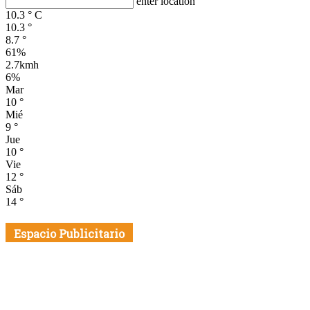
enter location
10.3
°
C
10.3
°
8.7
°
61%
2.7kmh
6%
Mar
10
°
Mié
9
°
Jue
10
°
Vie
12
°
Sáb
14
°
Espacio Publicitario