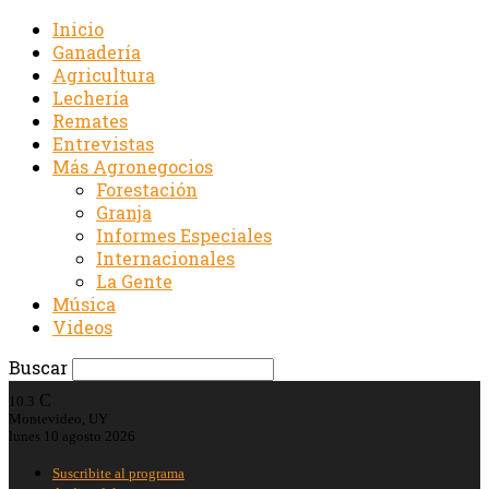
Inicio
Ganadería
Agricultura
Lechería
Remates
Entrevistas
Más Agronegocios
Forestación
Granja
Informes Especiales
Internacionales
La Gente
Música
Videos
Buscar
C
10.3
Montevideo, UY
lunes 10 agosto 2026
Suscribite al programa