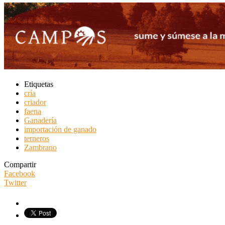
Etiquetas
cría
criador
faena
Ganadería
importación de ganado
terneros
Zambrano
Compartir
Facebook
Twitter