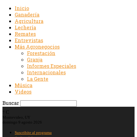
Inicio
Ganadería
Agricultura
Lechería
Remates
Entrevistas
Más Agronegocios
Forestación
Granja
Informes Especiales
Internacionales
La Gente
Música
Videos
Buscar
C
7
Montevideo, UY
domingo 9 agosto 2026
Suscribite al programa