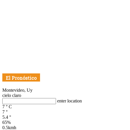
El Pronóstico
Montevideo, Uy
cielo claro
enter location
7
°
C
7
°
5.4
°
65%
0.5kmh