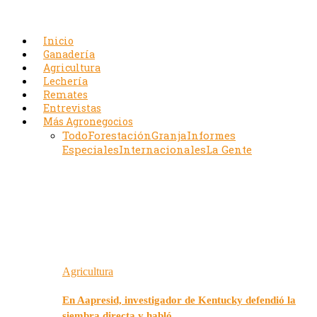
Inicio
Ganadería
Agricultura
Lechería
Remates
Entrevistas
Más Agronegocios
Todo
Forestación
Granja
Informes
Especiales
Internacionales
La Gente
Agricultura
En Aapresid, investigador de Kentucky defendió la
siembra directa y habló…