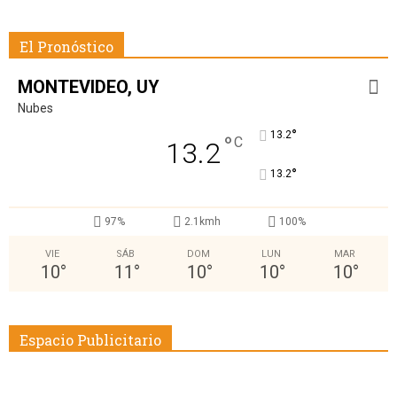
El Pronóstico
MONTEVIDEO, UY
Nubes
°
13.2
°
C
13.2
°
13.2
97%
2.1kmh
100%
VIE
SÁB
DOM
LUN
MAR
10
°
11
°
10
°
10
°
10
°
Espacio Publicitario