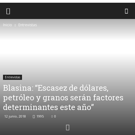
Inicio
Entrevistas
Entrevistas
Blasina: “Escasez de dólares,
petróleo y granos serán factores
determinantes este año”
12 junio, 2018
1995
0