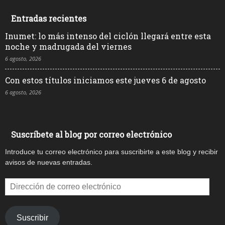
Entradas recientes
Inumet: lo más intenso del ciclón llegará entre esta
noche y madrugada del viernes
6 agosto, 2026
Con estos títulos iniciamos este jueves 6 de agosto
6 agosto, 2026
Suscríbete al blog por correo electrónico
Introduce tu correo electrónico para suscribirte a este blog y recibir
avisos de nuevas entradas.
Dirección
de
correo
electrónico
Suscribir