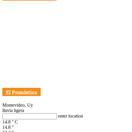
El Pronóstico
Montevideo, Uy
lluvia ligera
enter location
14.8
°
C
14.8
°