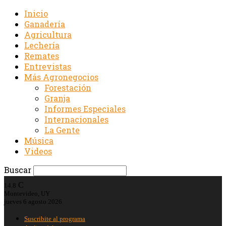
Inicio
Ganadería
Agricultura
Lechería
Remates
Entrevistas
Más Agronegocios
Forestación
Granja
Informes Especiales
Internacionales
La Gente
Música
Videos
Buscar
C
14.8
Montevideo, UY
jueves 6 agosto 2026
Suscribite al programa