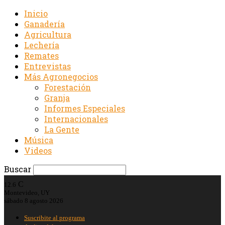
Inicio
Ganadería
Agricultura
Lechería
Remates
Entrevistas
Más Agronegocios
Forestación
Granja
Informes Especiales
Internacionales
La Gente
Música
Videos
Buscar
C
12.6
Montevideo, UY
sábado 8 agosto 2026
Suscribite al programa