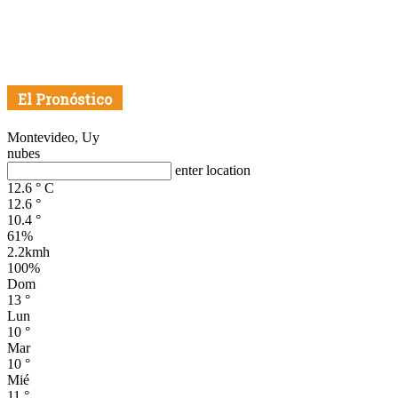
El Pronóstico
Montevideo, Uy
nubes
enter location
12.6
°
C
12.6
°
10.4
°
61%
2.2kmh
100%
Dom
13
°
Lun
10
°
Mar
10
°
Mié
11
°