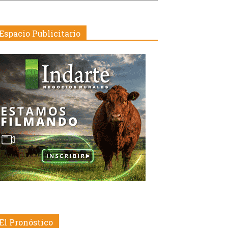
echa
Espacio Publicitario
El Pronóstico