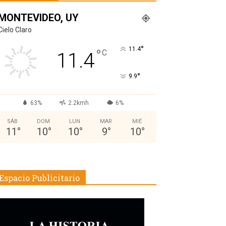
MONTEVIDEO, UY
Cielo Claro
°
11.4
°
C
11.4
°
9.9
63%
2.2kmh
6%
SÁB
DOM
LUN
MAR
MIÉ
11
°
10
°
10
°
9
°
10
°
Espacio Publicitario