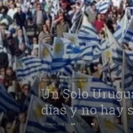
Noticias del día
Sin categoría
Un Solo Urugu
días y no hay s
21 mayo, 2018
1217
0