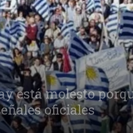
ay está molesto porq
eñales oficiales