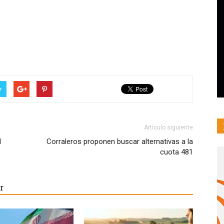
r
Artículo siguiente
l
Corraleros proponen buscar alternativas a la
cuota 481
r