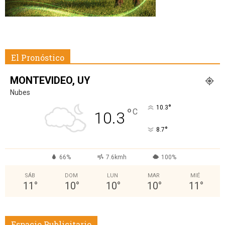
El Pronóstico
MONTEVIDEO, UY
Nubes
°
10.3
°
C
10.3
°
8.7
66%
7.6kmh
100%
SÁB
DOM
LUN
MAR
MIÉ
11
°
10
°
10
°
10
°
11
°
Espacio Publicitario