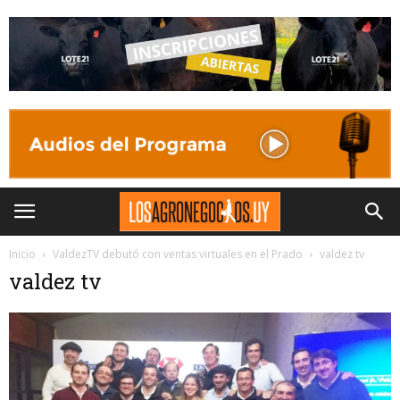
Inicio
ValdezTV debutó con ventas virtuales en el Prado
valdez tv
valdez tv