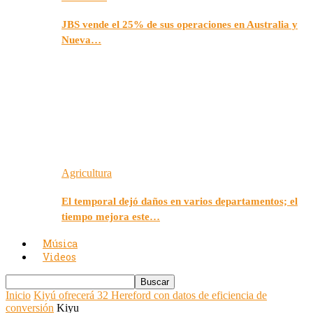
JBS vende el 25% de sus operaciones en Australia y
Nueva…
Agricultura
El temporal dejó daños en varios departamentos; el
tiempo mejora este…
Música
Videos
Inicio
Kiyú ofrecerá 32 Hereford con datos de eficiencia de
conversión
Kiyu