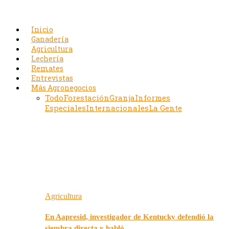
Inicio
Ganadería
Agricultura
Lechería
Remates
Entrevistas
Más Agronegocios
Todo
Forestación
Granja
Informes
Especiales
Internacionales
La Gente
Agricultura
En Aapresid, investigador de Kentucky defendió la
siembra directa y habló…