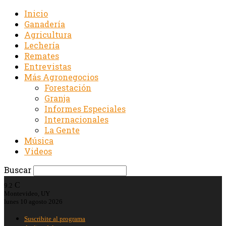
Inicio
Ganadería
Agricultura
Lechería
Remates
Entrevistas
Más Agronegocios
Forestación
Granja
Informes Especiales
Internacionales
La Gente
Música
Videos
Buscar
C
9.2
Montevideo, UY
lunes 10 agosto 2026
Suscribite al programa