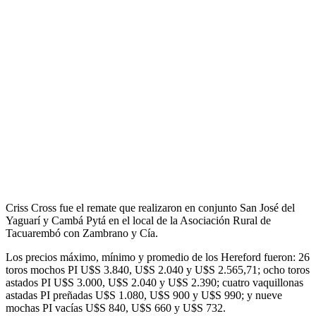
Criss Cross fue el remate que realizaron en conjunto San José del
Yaguarí y Cambá Pytá en el local de la Asociación Rural de
Tacuarembó con Zambrano y Cía.
Los precios máximo, mínimo y promedio de los Hereford fueron: 26
toros mochos PI U$S 3.840, U$S 2.040 y U$S 2.565,71; ocho toros
astados PI U$S 3.000, U$S 2.040 y U$S 2.390; cuatro vaquillonas
astadas PI preñadas U$S 1.080, U$S 900 y U$S 990; y nueve
mochas PI vacías U$S 840, U$S 660 y U$S 732.