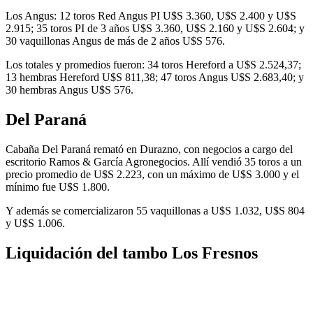
Los Angus: 12 toros Red Angus PI U$S 3.360, U$S 2.400 y U$S
2.915; 35 toros PI de 3 años U$S 3.360, U$S 2.160 y U$S 2.604; y
30 vaquillonas Angus de más de 2 años U$S 576.
Los totales y promedios fueron: 34 toros Hereford a U$S 2.524,37;
13 hembras Hereford U$S 811,38; 47 toros Angus U$S 2.683,40; y
30 hembras Angus U$S 576.
Del Paraná
Cabaña Del Paraná remató en Durazno, con negocios a cargo del
escritorio Ramos & García Agronegocios. Allí vendió 35 toros a un
precio promedio de U$S 2.223, con un máximo de U$S 3.000 y el
mínimo fue U$S 1.800.
Y además se comercializaron 55 vaquillonas a U$S 1.032, U$S 804
y U$S 1.006.
Liquidación del tambo Los Fresnos