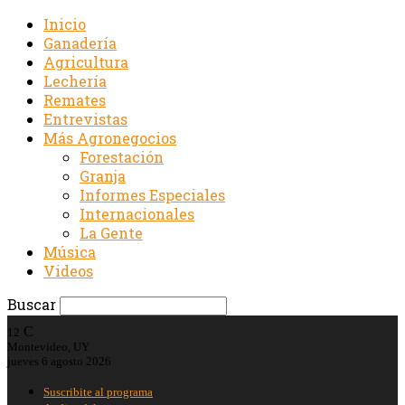
Inicio
Ganadería
Agricultura
Lechería
Remates
Entrevistas
Más Agronegocios
Forestación
Granja
Informes Especiales
Internacionales
La Gente
Música
Videos
Buscar
C
12
Montevideo, UY
jueves 6 agosto 2026
Suscribite al programa