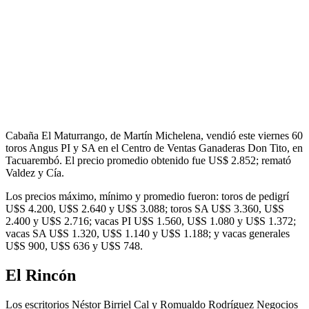
Cabaña El Maturrango, de Martín Michelena, vendió este viernes 60
toros Angus PI y SA en el Centro de Ventas Ganaderas Don Tito, en
Tacuarembó. El precio promedio obtenido fue US$ 2.852; remató
Valdez y Cía.
Los precios máximo, mínimo y promedio fueron: toros de pedigrí
U$S 4.200, U$S 2.640 y U$S 3.088; toros SA U$S 3.360, U$S
2.400 y U$S 2.716; vacas PI U$S 1.560, U$S 1.080 y U$S 1.372;
vacas SA U$S 1.320, U$S 1.140 y U$S 1.188; y vacas generales
U$S 900, U$S 636 y U$S 748.
El Rincón
Los escritorios Néstor Birriel Cal y Romualdo Rodríguez Negocios