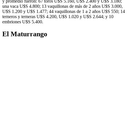
y promedio fueron: 67 toros U$S 5.160, U$S 2.400 y U$S 3.180;
una vaca U$S 4.800; 13 vaquillonas de más de 2 años U$S 3.000,
U$S 1.200 y U$S 1.477; 44 vaquillonas de 1 a 2 años U$S 550; 14
terneros y terneras U$S 4.200, U$S 1.020 y U$S 2.644; y 10
embriones U$S 5.400.
El Maturrango