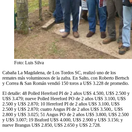
Foto: Luis Silva
Cabaña La Magdalena, de Los Tordos SC, realizó uno de los
remates más voluminosos de la zafra. En Salto, con Roberto Bertsch
y Correa & San Román vendió 150 toros a U$S 3.228 de promedio.
El detalle: 48 Polled Hereford PI de 2 años U$S 4.500, U$S 2.500 y
U$S 3.479; nueve Polled Hereford PO de 2 años U$S 3.100, U$S
2.500 y U$S 2.870; 10 Hereford PI de 2 años U$S 3.100, U$S
2.500 y U$S 2.870; cuatro Angus PI de 2 años U$S 3.500,. U$S
2.800 y U$S 3.025; 51 Angus PO de 2 años U$S 3.800, U$S 2.500
y U$S 3.007; 19 Braford U$S 4.000, U$S 2.900 y U$S 3.156; y
nueve Brangus U$S 2.850, U$S 2.650 y U$S 2.728.