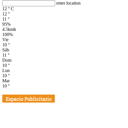
enter location
12
°
C
12
°
11
°
95%
4.5kmh
100%
Vie
10
°
Sáb
11
°
Dom
10
°
Lun
10
°
Mar
10
°
Espacio Publicitario