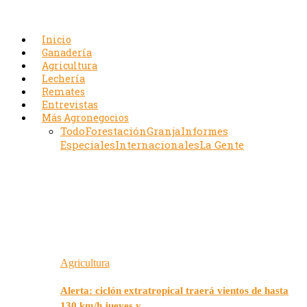
Inicio
Ganadería
Agricultura
Lechería
Remates
Entrevistas
Más Agronegocios
Todo
Forestación
Granja
Informes
Especiales
Internacionales
La Gente
Agricultura
Alerta: ciclón extratropical traerá vientos de hasta
130 km/h jueves y…