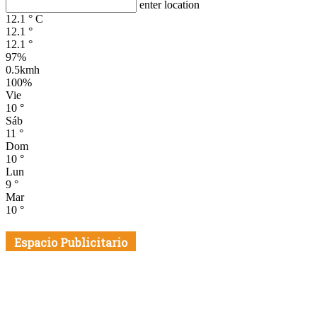
enter location
12.1
°
C
12.1
°
12.1
°
97%
0.5kmh
100%
Vie
10
°
Sáb
11
°
Dom
10
°
Lun
9
°
Mar
10
°
Espacio Publicitario