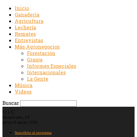
Inicio
Ganadería
Agricultura
Lechería
Remates
Entrevistas
Más Agronegocios
Forestación
Granja
Informes Especiales
Internacionales
La Gente
Música
Videos
Buscar
C
12.1
Montevideo, UY
jueves 6 agosto 2026
Suscribite al programa