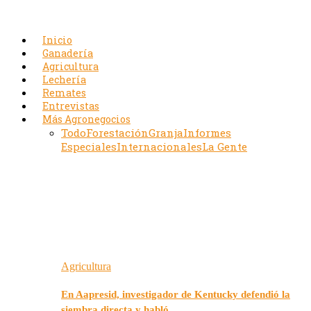
Inicio
Ganadería
Agricultura
Lechería
Remates
Entrevistas
Más Agronegocios
Todo
Forestación
Granja
Informes
Especiales
Internacionales
La Gente
Agricultura
En Aapresid, investigador de Kentucky defendió la
siembra directa y habló…