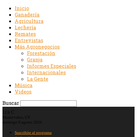
Inicio
Ganadería
Agricultura
Lechería
Remates
Entrevistas
Más Agronegocios
Forestación
Granja
Informes Especiales
Internacionales
La Gente
Música
Videos
Buscar
C
12.6
Montevideo, UY
domingo 9 agosto 2026
Suscribite al programa