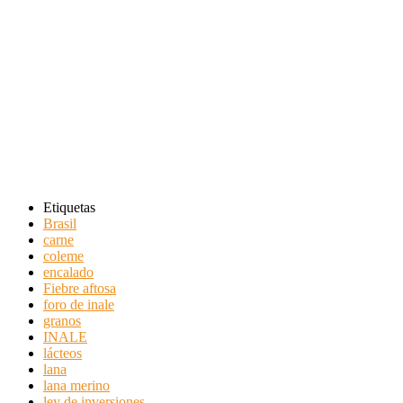
Etiquetas
Brasil
carne
coleme
encalado
Fiebre aftosa
foro de inale
granos
INALE
lácteos
lana
lana merino
ley de inversiones