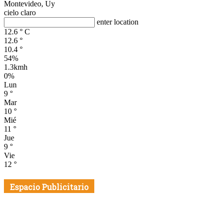
Montevideo, Uy
cielo claro
enter location
12.6
°
C
12.6
°
10.4
°
54%
1.3kmh
0%
Lun
9
°
Mar
10
°
Mié
11
°
Jue
9
°
Vie
12
°
Espacio Publicitario