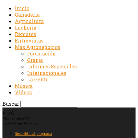
Inicio
Ganadería
Agricultura
Lechería
Remates
Entrevistas
Más Agronegocios
Forestación
Granja
Informes Especiales
Internacionales
La Gente
Música
Videos
Buscar
C
14.8
Montevideo, UY
jueves 6 agosto 2026
Suscribite al programa