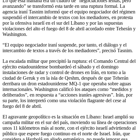
Lo que esta mañana era un cuadro de “negociaciones lentas, pero
avanzando” se transformó esta tarde en una ruptura formal. La
agencia iraní Tasnim informó que el equipo negociador del régimen
suspendió el intercambio de textos con los mediadores, en protesta
por la ofensiva israelí en el sur del Líbano y por las supuestas
violaciones del alto el fuego del 8 de abril acordado entre Teherán y
Washington.
“El equipo negociador iraní suspende, por tanto, el diálogo y el
intercambio de textos a través de los mediadores”, precisó Tasnim.
La escalada militar que precipitó la ruptura: el Comando Central del
ejército estadounidense bombardeó el sábado y el domingo
instalaciones de radar y control de drones en Irán, en torno a la
ciudad de Geruk y en la isla de Qeshm, después de que Teherán
derribara un dron estadounidense MQ-1 que operaba sobre aguas
internacionales. Washington calificó los ataques como “medidos y
deliberados”, en respuesta a “acciones iraníes agresivas”. Irán, por
su parte, los interpretó como una violación flagrante del cese al
fuego del 8 de abril.
El agravante geopolítico es la situación en Líbano: Israel amplió su
campaña militar en el sur del país, moviendo su línea de operaciones
unos 11 kilómetros más al norte, con el ejército israelí advirtiendo al
público que espere fuego continuo en el norte de Israel. Irán, que
considera a Hezbolá un aliado estratégico, no puede ignorar esa