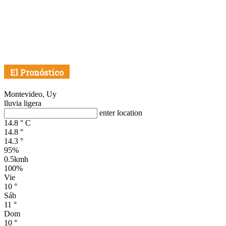
El Pronóstico
Montevideo, Uy
lluvia ligera
enter location
14.8
°
C
14.8
°
14.3
°
95%
0.5kmh
100%
Vie
10
°
Sáb
11
°
Dom
10
°