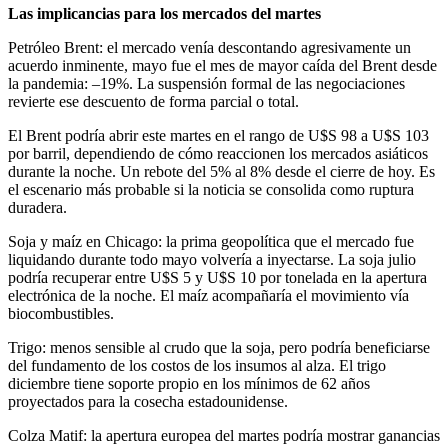
Las implicancias para los mercados del martes
Petróleo Brent: el mercado venía descontando agresivamente un
acuerdo inminente, mayo fue el mes de mayor caída del Brent desde
la pandemia: –19%. La suspensión formal de las negociaciones
revierte ese descuento de forma parcial o total.
El Brent podría abrir este martes en el rango de U$S 98 a U$S 103
por barril, dependiendo de cómo reaccionen los mercados asiáticos
durante la noche. Un rebote del 5% al 8% desde el cierre de hoy. Es
el escenario más probable si la noticia se consolida como ruptura
duradera.
Soja y maíz en Chicago: la prima geopolítica que el mercado fue
liquidando durante todo mayo volvería a inyectarse. La soja julio
podría recuperar entre U$S 5 y U$S 10 por tonelada en la apertura
electrónica de la noche. El maíz acompañaría el movimiento vía
biocombustibles.
Trigo: menos sensible al crudo que la soja, pero podría beneficiarse
del fundamento de los costos de los insumos al alza. El trigo
diciembre tiene soporte propio en los mínimos de 62 años
proyectados para la cosecha estadounidense.
Colza Matif: la apertura europea del martes podría mostrar ganancias