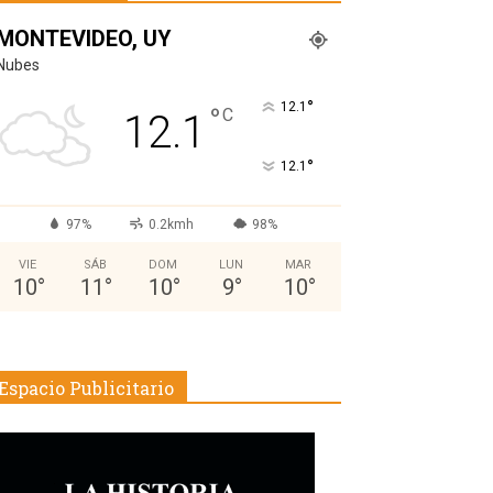
MONTEVIDEO, UY
Nubes
°
12.1
°
C
12.1
°
12.1
97%
0.2kmh
98%
VIE
SÁB
DOM
LUN
MAR
10
°
11
°
10
°
9
°
10
°
Espacio Publicitario