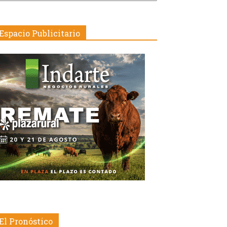
echa
Espacio Publicitario
El Pronóstico