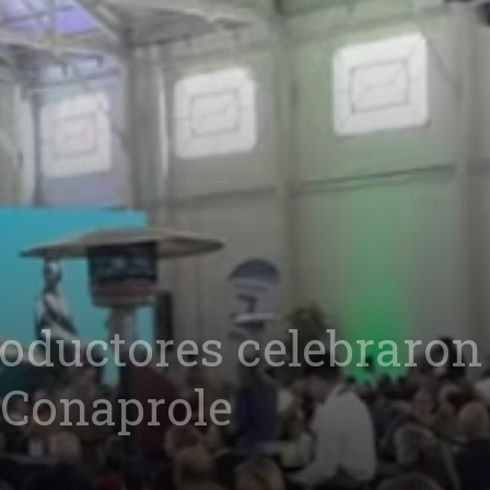
roductores celebraron 
 Conaprole