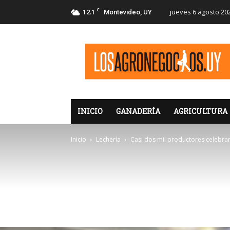
C
12.1
jueves 6 agosto 20
Montevideo, UY
LosAgronegocios
INICIO
GANADERÍA
AGRICULTURA
Inicio
Lechería
Casi dos mil productores celebra