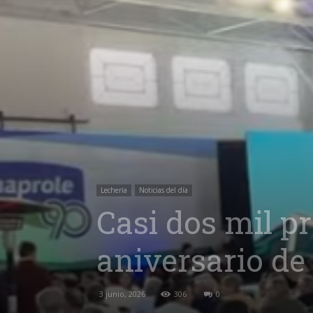
Lechería
Noticias del día
Casi dos mil p
aniversario de
3 junio, 2026
306
0