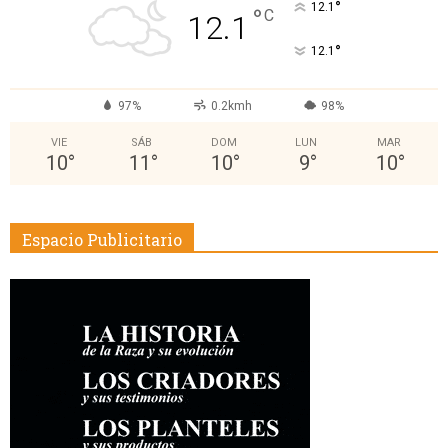
°
12.1
°
C
12.1
°
12.1
97%
0.2kmh
98%
VIE
SÁB
DOM
LUN
MAR
10
°
11
°
10
°
9
°
10
°
Espacio Publicitario