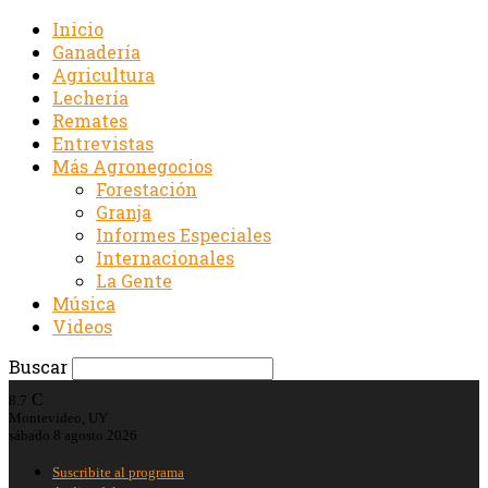
Inicio
Ganadería
Agricultura
Lechería
Remates
Entrevistas
Más Agronegocios
Forestación
Granja
Informes Especiales
Internacionales
La Gente
Música
Videos
Buscar
C
8.7
Montevideo, UY
sábado 8 agosto 2026
Suscribite al programa