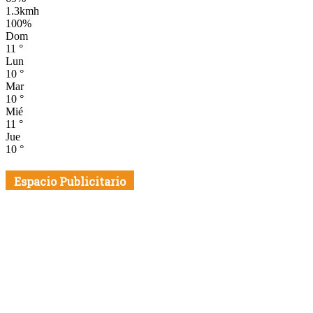
1.3kmh
100%
Dom
11
°
Lun
10
°
Mar
10
°
Mié
11
°
Jue
10
°
Espacio Publicitario