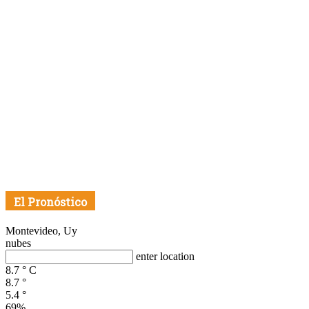
El Pronóstico
Montevideo, Uy
nubes
enter location
8.7
°
C
8.7
°
5.4
°
69%