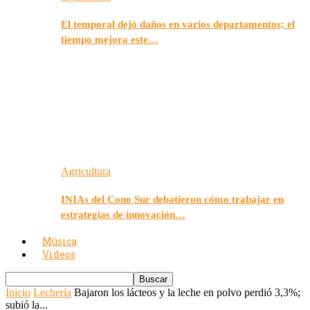
El temporal dejó daños en varios departamentos; el
tiempo mejora este…
Agricultura
INIAs del Cono Sur debatieron cómo trabajar en
estrategias de innovación…
Música
Videos
Inicio
Lechería
Bajaron los lácteos y la leche en polvo perdió 3,3%;
subió la...