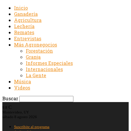
Inicio
Ganadería
Agricultura
Lechería
Remates
Entrevistas
Más Agronegocios
Forestación
Granja
Informes Especiales
Internacionales
La Gente
Música
Videos
Buscar
C
9.8
Montevideo, UY
sábado 8 agosto 2026
Suscribite al programa