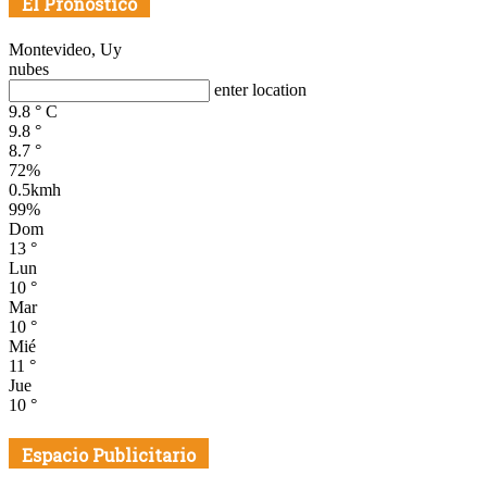
El Pronóstico
Montevideo, Uy
nubes
enter location
9.8
°
C
9.8
°
8.7
°
72%
0.5kmh
99%
Dom
13
°
Lun
10
°
Mar
10
°
Mié
11
°
Jue
10
°
Espacio Publicitario