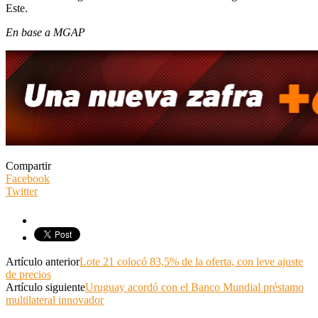
Este.
En base a MGAP
Compartir
Facebook
Twitter
Artículo anterior
Lote 21 colocó 83,5% de la oferta, con leve ajuste
de precios
Artículo siguiente
Uruguay acordó con el Banco Mundial préstamo
multilateral innovador