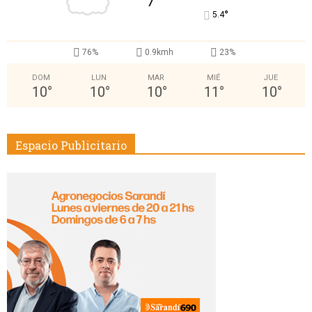
°
5.4
76%
0.9kmh
23%
DOM
LUN
MAR
MIÉ
JUE
10
°
10
°
10
°
11
°
10
°
Espacio Publicitario