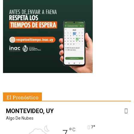
El Pronóstico
MONTEVIDEO, UY
Algo De Nubes
°
7
°
C
7