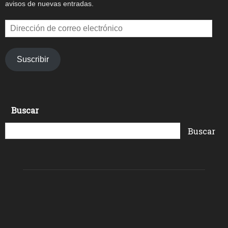
avisos de nuevas entradas.
Dirección
de
correo
electrónico
Suscribir
Buscar