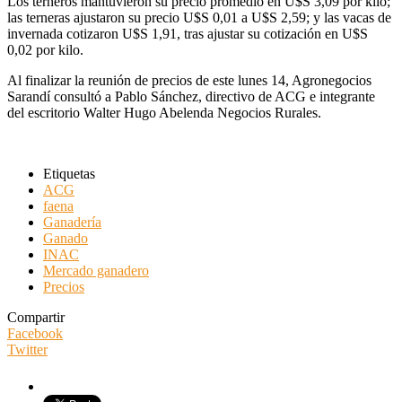
Los terneros mantuvieron su precio promedio en U$S 3,09 por kilo;
las terneras ajustaron su precio U$S 0,01 a U$S 2,59; y las vacas de
invernada cotizaron U$S 1,91, tras ajustar su cotización en U$S
0,02 por kilo.
Al finalizar la reunión de precios de este lunes 14, Agronegocios
Sarandí consultó a Pablo Sánchez, directivo de ACG e integrante
del escritorio Walter Hugo Abelenda Negocios Rurales.
Etiquetas
ACG
faena
Ganadería
Ganado
INAC
Mercado ganadero
Precios
Compartir
Facebook
Twitter