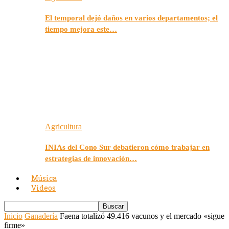
El temporal dejó daños en varios departamentos; el
tiempo mejora este…
Agricultura
INIAs del Cono Sur debatieron cómo trabajar en
estrategias de innovación…
Música
Videos
Inicio
Ganadería
Faena totalizó 49.416 vacunos y el mercado «sigue
firme»