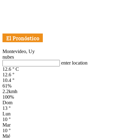
El Pronóstico
Montevideo, Uy
nubes
enter location
12.6
°
C
12.6
°
10.4
°
61%
2.2kmh
100%
Dom
13
°
Lun
10
°
Mar
10
°
Mié