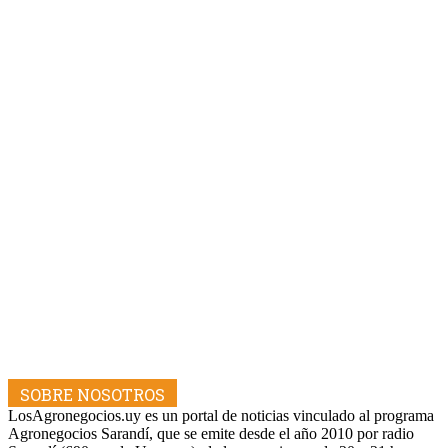
SOBRE NOSOTROS
LosAgronegocios.uy es un portal de noticias vinculado al programa
Agronegocios Sarandí, que se emite desde el año 2010 por radio