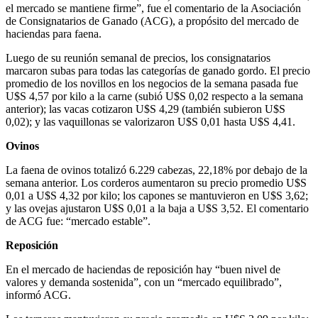
el mercado se mantiene firme”, fue el comentario de la Asociación
de Consignatarios de Ganado (ACG), a propósito del mercado de
haciendas para faena.
Luego de su reunión semanal de precios, los consignatarios
marcaron subas para todas las categorías de ganado gordo. El precio
promedio de los novillos en los negocios de la semana pasada fue
U$S 4,57 por kilo a la carne (subió U$S 0,02 respecto a la semana
anterior); las vacas cotizaron U$S 4,29 (también subieron U$S
0,02); y las vaquillonas se valorizaron U$S 0,01 hasta U$S 4,41.
Ovinos
La faena de ovinos totalizó 6.229 cabezas, 22,18% por debajo de la
semana anterior. Los corderos aumentaron su precio promedio U$S
0,01 a U$S 4,32 por kilo; los capones se mantuvieron en U$S 3,62;
y las ovejas ajustaron U$S 0,01 a la baja a U$S 3,52. El comentario
de ACG fue: “mercado estable”.
Reposición
En el mercado de haciendas de reposición hay “buen nivel de
valores y demanda sostenida”, con un “mercado equilibrado”,
informó ACG.