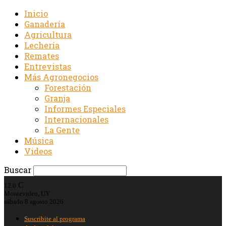
Inicio
Ganadería
Agricultura
Lechería
Remates
Entrevistas
Más Agronegocios
Forestación
Granja
Informes Especiales
Internacionales
La Gente
Música
Videos
Buscar
C
12.6
Montevideo, UY
sábado 8 agosto 2026
Suscribite al programa