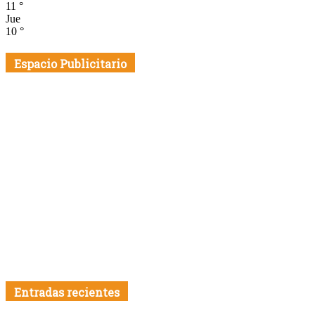
11
°
Jue
10
°
Espacio Publicitario
Entradas recientes