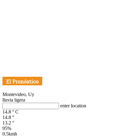
El Pronóstico
Montevideo, Uy
lluvia ligera
enter location
14.8
°
C
14.8
°
13.2
°
95%
0.5kmh