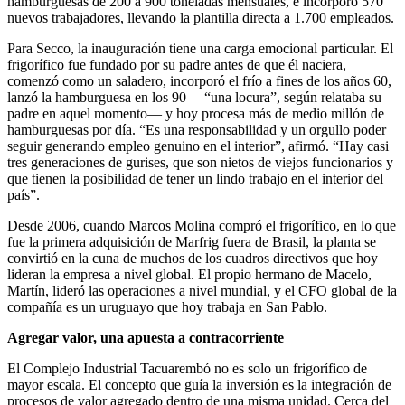
hamburguesas de 200 a 900 toneladas mensuales, e incorporó 570
nuevos trabajadores, llevando la plantilla directa a 1.700 empleados.
Para Secco, la inauguración tiene una carga emocional particular. El
frigorífico fue fundado por su padre antes de que él naciera,
comenzó como un saladero, incorporó el frío a fines de los años 60,
lanzó la hamburguesa en los 90 —“una locura”, según relataba su
padre en aquel momento— y hoy procesa más de medio millón de
hamburguesas por día. “Es una responsabilidad y un orgullo poder
seguir generando empleo genuino en el interior”, afirmó. “Hay casi
tres generaciones de gurises, que son nietos de viejos funcionarios y
que tienen la posibilidad de tener un lindo trabajo en el interior del
país”.
Desde 2006, cuando Marcos Molina compró el frigorífico, en lo que
fue la primera adquisición de Marfrig fuera de Brasil, la planta se
convirtió en la cuna de muchos de los cuadros directivos que hoy
lideran la empresa a nivel global. El propio hermano de Macelo,
Martín, lideró las operaciones a nivel mundial, y el CFO global de la
compañía es un uruguayo que hoy trabaja en San Pablo.
Agregar valor, una apuesta a contracorriente
El Complejo Industrial Tacuarembó no es solo un frigorífico de
mayor escala. El concepto que guía la inversión es la integración de
procesos de valor agregado dentro de una misma unidad. Cerca del