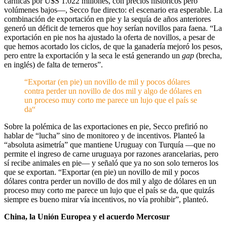
cárnicas por U$S 1.022 millones, con precios históricos pero
volúmenes bajos—, Secco fue directo: el escenario era esperable. La
combinación de exportación en pie y la sequía de años anteriores
generó un déficit de terneros que hoy serían novillos para faena. “La
exportación en pie nos ha ajustado la oferta de novillos, a pesar de
que hemos acortado los ciclos, de que la ganadería mejoró los pesos,
pero entre la exportación y la seca le está generando un
gap
(brecha,
en inglés) de falta de terneros”.
“Exportar (en pie) un novillo de mil y pocos dólares
contra perder un novillo de dos mil y algo de dólares en
un proceso muy corto me parece un lujo que el país se
da“
Sobre la polémica de las exportaciones en pie, Secco prefirió no
hablar de “lucha” sino de monitoreo y de incentivos. Planteó la
“absoluta asimetría” que mantiene Uruguay con Turquía —que no
permite el ingreso de carne uruguaya por razones arancelarias, pero
sí recibe animales en pie— y señaló que ya no son solo terneros los
que se exportan. “Exportar (en pie) un novillo de mil y pocos
dólares contra perder un novillo de dos mil y algo de dólares en un
proceso muy corto me parece un lujo que el país se da, que quizás
siempre es bueno mirar vía incentivos, no vía prohibir”, planteó.
China, la Unión Europea y el acuerdo Mercosur