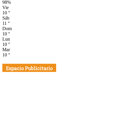
98%
Vie
10
°
Sáb
11
°
Dom
10
°
Lun
10
°
Mar
10
°
Espacio Publicitario