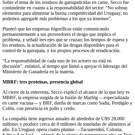
Sobre el tema de los residuos de garrapaticidas en carne, Secco fue
contundente en cuanto a la responsabilidad del sector: “No sobran
elementos para alimentar la buena competitividad del Uruguay, no
podemos agregarle más problemas a los que ya tenemos”.
Planteó que las empresas frigoríficas están comunicando
permanentemente a sus proveedores el riesgo que implica el
problema, y señaló tres ejes que se cruzan: los tiempos de espera y
los residuos, la actualización de las drogas disponibles para el
control de la garrapata, y los propios procesos de erradicación.
“La responsabilidad de cada uno de los actores no está en
discusión”, enfatizó, al tiempo que llamó a apoyar el liderazgo del
Ministerio de Ganadería en la materia.
MBRF: tres proteínas, presencia global
Al cierre de la entrevista, Secco explicó el alcance de lo que hoy es
MBRF, la empresa surgida de la fusión de Marfrig —especializada
en carne vacuna— y BRF, dueña de marcas como Sadia, Perdigão y
Colún, con presencia en pollo y cerdo.
La compañía tiene ingresos anuales de alrededor de U$S 28.000
millones y produce cerca de 8 millones de toneladas de alimentos al
año. En Uruguay opera cuatro plantas —Tacuarembó, Colonia,
Salto y San José—, además de la planta de termoprocesados en Fray