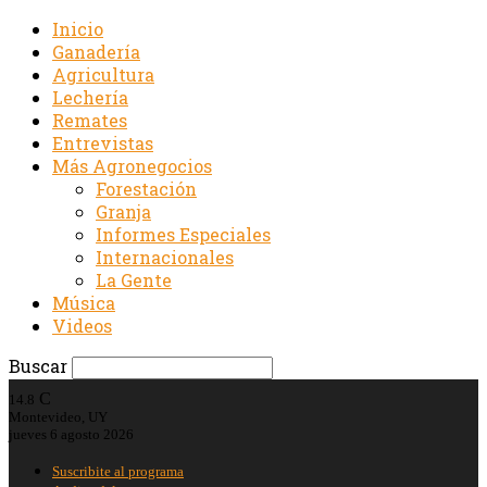
Inicio
Ganadería
Agricultura
Lechería
Remates
Entrevistas
Más Agronegocios
Forestación
Granja
Informes Especiales
Internacionales
La Gente
Música
Videos
Buscar
C
14.8
Montevideo, UY
jueves 6 agosto 2026
Suscribite al programa