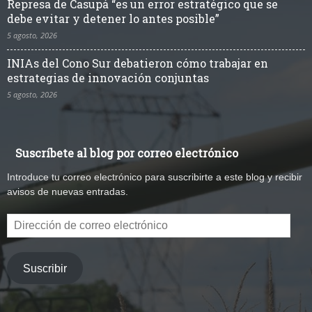
Represa de Casupá “es un error estratégico que se
debe evitar y detener lo antes posible”
5 agosto, 2026
INIAs del Cono Sur debatieron cómo trabajar en
estrategias de innovación conjuntas
5 agosto, 2026
Suscríbete al blog por correo electrónico
Introduce tu correo electrónico para suscribirte a este blog y recibir
avisos de nuevas entradas.
Dirección
de
correo
electrónico
Suscribir