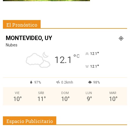
El Pronóstico
MONTEVIDEO, UY
Nubes
°
12.1
°
C
12.1
°
12.1
97%
0.2kmh
98%
VIE
SÁB
DOM
LUN
MAR
10
°
11
°
10
°
9
°
10
°
Espacio Publicitario