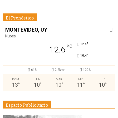
El Pronóstico
MONTEVIDEO, UY
Nubes
°
12.6
°
C
12.6
°
10.4
61%
2.2kmh
100%
DOM
LUN
MAR
MIÉ
JUE
13
°
10
°
10
°
11
°
10
°
Espacio Publicitario