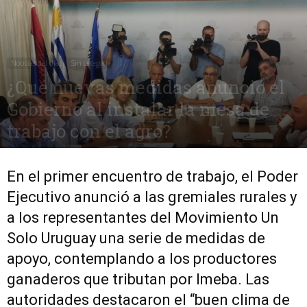
Noticias del día
Sin categoría
¿Qué nuevas medidas anunció el
Gobierno al instalar la mesa de
trabajo con el agro?
20 febrero, 2018
1206
0
En el primer encuentro de trabajo, el Poder
Ejecutivo anunció a las gremiales rurales y
a los representantes del Movimiento Un
Solo Uruguay una serie de medidas de
apoyo, contemplando a los productores
ganaderos que tributan por Imeba. Las
autoridades destacaron el “buen clima de