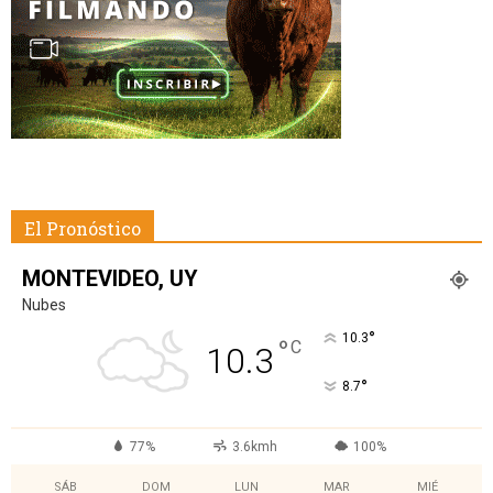
El Pronóstico
MONTEVIDEO, UY
Nubes
°
10.3
°
C
10.3
°
8.7
77%
3.6kmh
100%
SÁB
DOM
LUN
MAR
MIÉ