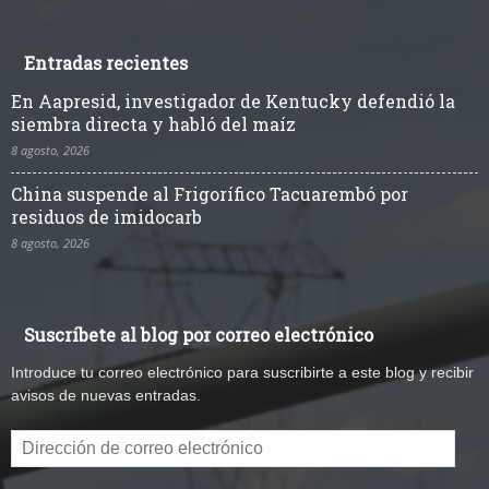
Entradas recientes
En Aapresid, investigador de Kentucky defendió la
siembra directa y habló del maíz
8 agosto, 2026
China suspende al Frigorífico Tacuarembó por
residuos de imidocarb
8 agosto, 2026
Suscríbete al blog por correo electrónico
Introduce tu correo electrónico para suscribirte a este blog y recibir
avisos de nuevas entradas.
Dirección
de
correo