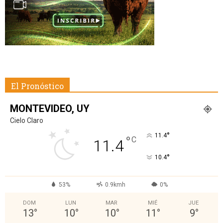
El Pronóstico
MONTEVIDEO, UY
Cielo Claro
°
11.4
°
C
11.4
°
10.4
53%
0.9kmh
0%
DOM
LUN
MAR
MIÉ
JUE
13
°
10
°
10
°
11
°
9
°