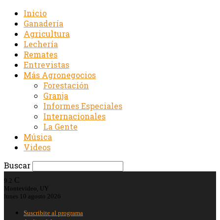
Inicio
Ganadería
Agricultura
Lechería
Remates
Entrevistas
Más Agronegocios
Forestación
Granja
Informes Especiales
Internacionales
La Gente
Música
Videos
Buscar
C
9.2
Montevideo, UY
lunes 10 agosto 2026
Suscribite al programa