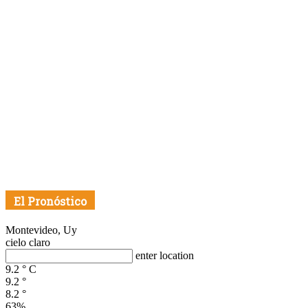
El Pronóstico
Montevideo, Uy
cielo claro
enter location
9.2
°
C
9.2
°
8.2
°
63%