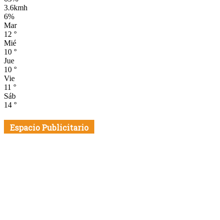
3.6kmh
6%
Mar
12
°
Mié
10
°
Jue
10
°
Vie
11
°
Sáb
14
°
Espacio Publicitario