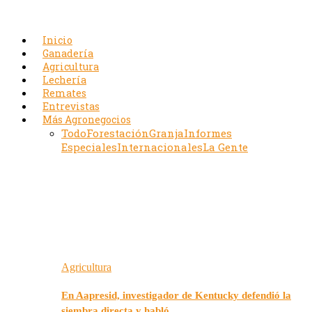
Inicio
Ganadería
Agricultura
Lechería
Remates
Entrevistas
Más Agronegocios
Todo
Forestación
Granja
Informes
Especiales
Internacionales
La Gente
Agricultura
En Aapresid, investigador de Kentucky defendió la
siembra directa y habló…