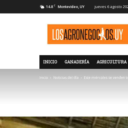
C
14.8
jueves 6 agosto 20
Montevideo, UY
LosAgronegocios
INICIO
GANADERÍA
AGRICULTURA
Inicio
Noticias del día
Este miércoles se venden t