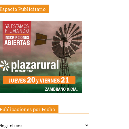
Espacio Publicitario
Publicaciones por Fecha
blicaciones
r