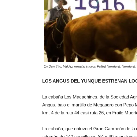
En Don Tito, Valdez rematará toros Polled Hereford, Hereford
LOS ANGUS DEL YUNQUE ESTRENAN LO
La cabaña Los Macachines, de la Sociedad Agro
Angus, bajo el martillo de Megaagro con Pepo M
km. 4 de la ruta 44 casi ruta 26, en Fraile Muert
La cabaña, que obtuvo el Gran Campeón de la raz
además de 140 vaquillonas SA y 40 vaquillonas