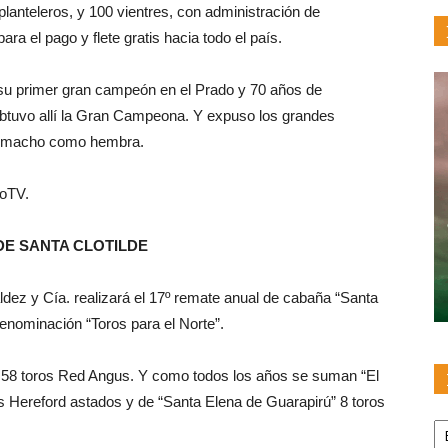
planteleros, y 100 vientres, con administración de
ara el pago y flete gratis hacia todo el país.
su primer gran campeón en el Prado y 70 años de
obtuvo allí la Gran Campeona. Y expuso los grandes
to macho como hembra.
poTV.
DE SANTA CLOTILDE
dez y Cía. realizará el 17º remate anual de cabaña “Santa
denominación “Toros para el Norte”.
y 58 toros Red Angus. Y como todos los años se suman “El
s Hereford astados y de “Santa Elena de Guarapirú” 8 toros
Pu
po