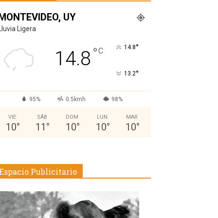
MONTEVIDEO, UY
Lluvia Ligera
°
14.8
°
C
14.8
°
13.2
95%
0.5kmh
98%
VIE
SÁB
DOM
LUN
MAR
10
°
11
°
10
°
10
°
10
°
Espacio Publicitario