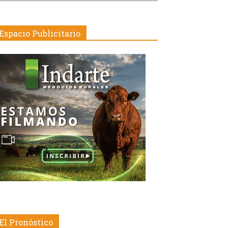
echa
Espacio Publicitario
El Pronóstico