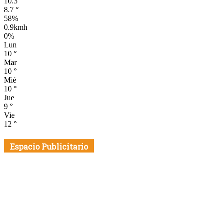
10.3
°
8.7
°
58%
0.9kmh
0%
Lun
10
°
Mar
10
°
Mié
10
°
Jue
9
°
Vie
12
°
Espacio Publicitario