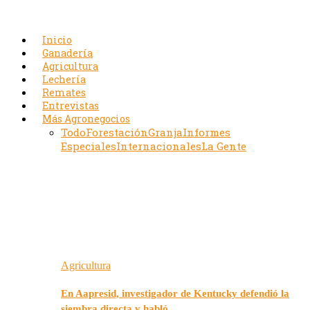
Inicio
Ganadería
Agricultura
Lechería
Remates
Entrevistas
Más Agronegocios
Todo
Forestación
Granja
Informes
Especiales
Internacionales
La Gente
Agricultura
En Aapresid, investigador de Kentucky defendió la
siembra directa y habló…