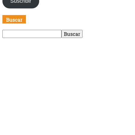
Suscribir
electrónico
Buscar