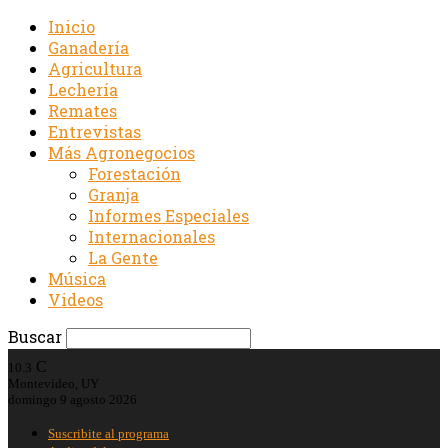
Inicio
Ganadería
Agricultura
Lechería
Remates
Entrevistas
Más Agronegocios
Forestación
Granja
Informes Especiales
Internacionales
La Gente
Música
Videos
Buscar
C
10.3
Montevideo, UY
domingo 9 agosto 2026
Suscribite al programa