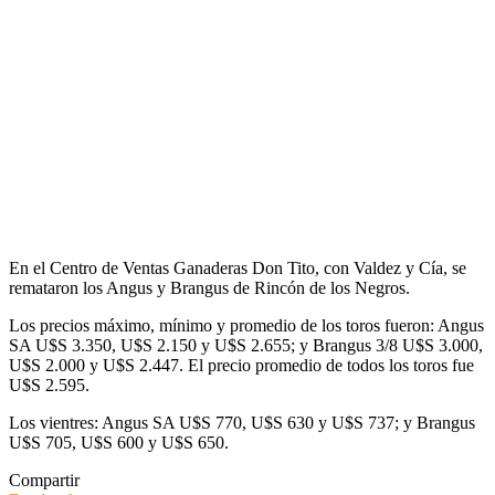
En el Centro de Ventas Ganaderas Don Tito, con Valdez y Cía, se
remataron los Angus y Brangus de Rincón de los Negros.
Los precios máximo, mínimo y promedio de los toros fueron: Angus
SA U$S 3.350, U$S 2.150 y U$S 2.655; y Brangus 3/8 U$S 3.000,
U$S 2.000 y U$S 2.447. El precio promedio de todos los toros fue
U$S 2.595.
Los vientres: Angus SA U$S 770, U$S 630 y U$S 737; y Brangus
U$S 705, U$S 600 y U$S 650.
Compartir