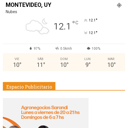
MONTEVIDEO, UY
Nubes
°
12.1
°
C
12.1
°
12.1
97%
0.5kmh
100%
VIE
SÁB
DOM
LUN
MAR
10
°
11
°
10
°
9
°
10
°
Espacio Publicitario