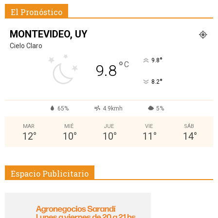
El Pronóstico
MONTEVIDEO, UY
Cielo Claro
°
9.8
°
C
9.8
°
8.2
65%
4.9kmh
5%
MAR
MIÉ
JUE
VIE
SÁB
12
°
10
°
10
°
11
°
14
°
Espacio Publicitario