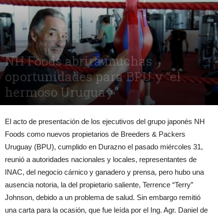
Ganadería
Noticias del día
NH Foods abrirá muchas
oportunidades para BPU y “el
hermoso Uruguay”
2 junio, 2017
5677
0
El acto de presentación de los ejecutivos del grupo japonés NH
Foods como nuevos propietarios de Breeders & Packers
Uruguay (BPU), cumplido en Durazno el pasado miércoles 31,
reunió a autoridades nacionales y locales, representantes de
INAC, del negocio cárnico y ganadero y prensa, pero hubo una
ausencia notoria, la del propietario saliente, Terrence “Terry”
Johnson, debido a un problema de salud. Sin embargo remitió
una carta para la ocasión, que fue leída por el Ing. Agr. Daniel de