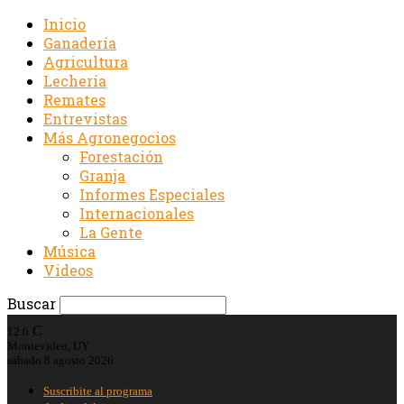
Inicio
Ganadería
Agricultura
Lechería
Remates
Entrevistas
Más Agronegocios
Forestación
Granja
Informes Especiales
Internacionales
La Gente
Música
Videos
Buscar
C
12.6
Montevideo, UY
sábado 8 agosto 2026
Suscribite al programa