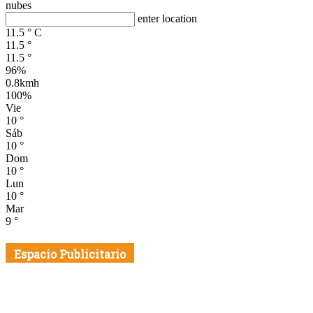
nubes
enter location
11.5
°
C
11.5
°
11.5
°
96%
0.8kmh
100%
Vie
10
°
Sáb
10
°
Dom
10
°
Lun
10
°
Mar
9
°
Espacio Publicitario