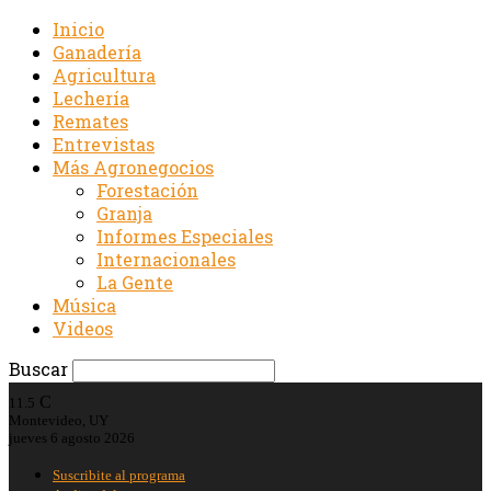
Inicio
Ganadería
Agricultura
Lechería
Remates
Entrevistas
Más Agronegocios
Forestación
Granja
Informes Especiales
Internacionales
La Gente
Música
Videos
Buscar
C
11.5
Montevideo, UY
jueves 6 agosto 2026
Suscribite al programa