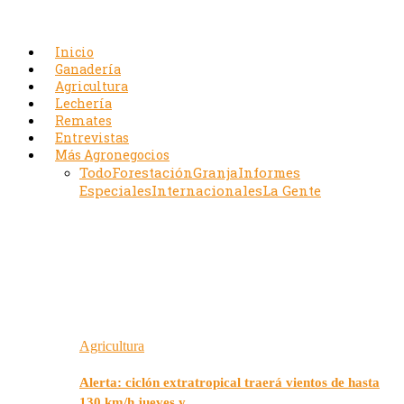
Inicio
Ganadería
Agricultura
Lechería
Remates
Entrevistas
Más Agronegocios
Todo
Forestación
Granja
Informes
Especiales
Internacionales
La Gente
Agricultura
Alerta: ciclón extratropical traerá vientos de hasta
130 km/h jueves y…