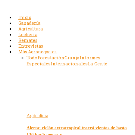
Inicio
Ganadería
Agricultura
Lechería
Remates
Entrevistas
Más Agronegocios
Todo
Forestación
Granja
Informes
Especiales
Internacionales
La Gente
Agricultura
Alerta: ciclón extratropical traerá vientos de hasta
130 km/h jueves y…