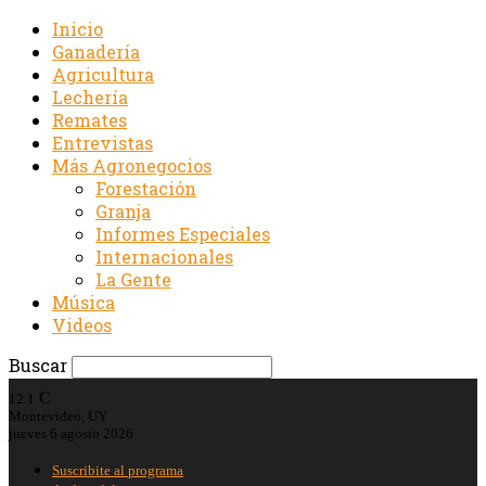
Inicio
Ganadería
Agricultura
Lechería
Remates
Entrevistas
Más Agronegocios
Forestación
Granja
Informes Especiales
Internacionales
La Gente
Música
Videos
Buscar
C
12.1
Montevideo, UY
jueves 6 agosto 2026
Suscribite al programa