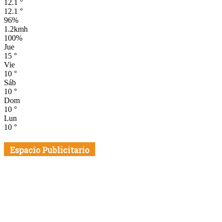
12.1
°
12.1
°
96%
1.2kmh
100%
Jue
15
°
Vie
10
°
Sáb
10
°
Dom
10
°
Lun
10
°
Espacio Publicitario