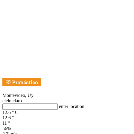
El Pronóstico
Montevideo, Uy
cielo claro
enter location
12.6
°
C
12.6
°
11
°
56%
2.2kmh