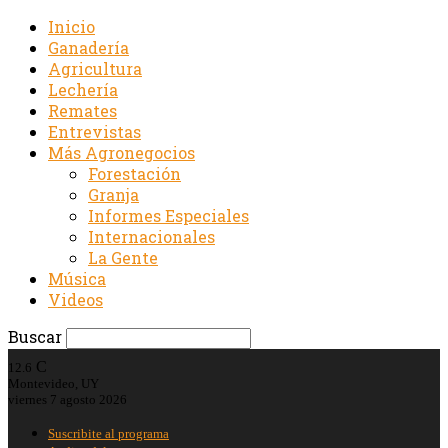
Inicio
Ganadería
Agricultura
Lechería
Remates
Entrevistas
Más Agronegocios
Forestación
Granja
Informes Especiales
Internacionales
La Gente
Música
Videos
Buscar
C
12.6
Montevideo, UY
viernes 7 agosto 2026
Suscribite al programa