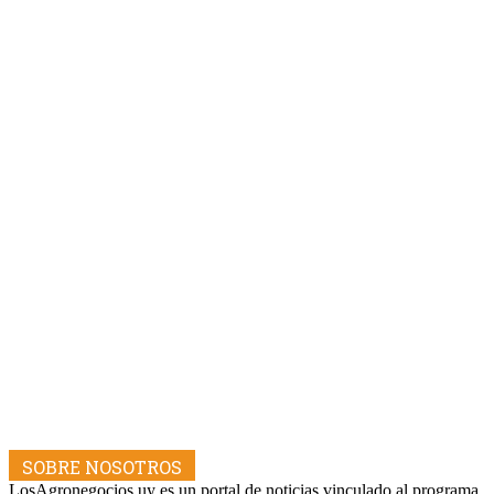
SOBRE NOSOTROS
LosAgronegocios.uy es un portal de noticias vinculado al programa