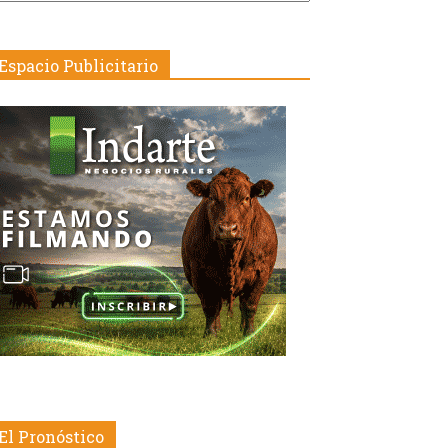
echa
Espacio Publicitario
El Pronóstico