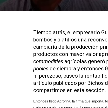
Tiempo atrás, el empresario G
bombos y platillos una reconve
cambiaría de la producción pri
productos con mayor valor agre
commodities
agrícolas generó 
pooles
de siembra y entonces Gr
ni perezoso, buscó la rentabili
artículo publicado por Bichos 
compartimos en esta sección.
Entonces llegó Agrofina, la firma que importa, fo
parte de su plan de negocios. Luego sumó el M