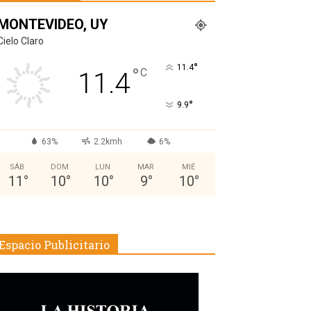
MONTEVIDEO, UY
Cielo Claro
°
11.4
°
C
11.4
°
9.9
63%
2.2kmh
6%
SÁB
DOM
LUN
MAR
MIÉ
11
°
10
°
10
°
9
°
10
°
Espacio Publicitario