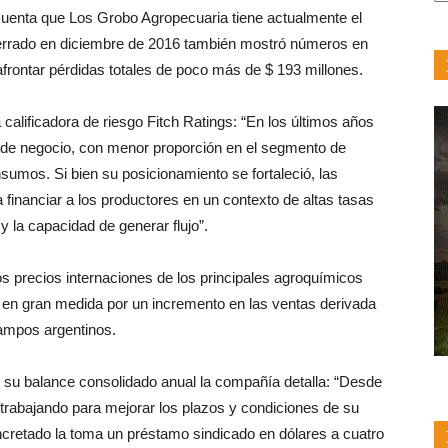
F
uenta que Los Grobo Agropecuaria tiene actualmente el
cerrado en diciembre de 2016 también mostró números en
afrontar pérdidas totales de poco más de $ 193 millones.
a calificadora de riesgo Fitch Ratings: “En los últimos años
a de negocio, con menor proporción en el segmento de
nsumos. Si bien su posicionamiento se fortaleció, las
 financiar a los productores en un contexto de altas tasas
y la capacidad de generar flujo”.
os precios internaciones de los principales agroquímicos
 en gran medida por un incremento en las ventas derivada
campos argentinos.
 su balance consolidado anual la compañía detalla: “Desde
á trabajando para mejorar los plazos y condiciones de su
oncretado la toma un préstamo sindicado en dólares a cuatro