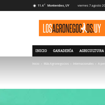
C
11.4
viernes 7 agosto 2
Montevideo, UY
LosAgronegocios
INICIO
GANADERÍA
AGRICULTURA
Inicio
Más Agronegocios
Internacionales
A pes