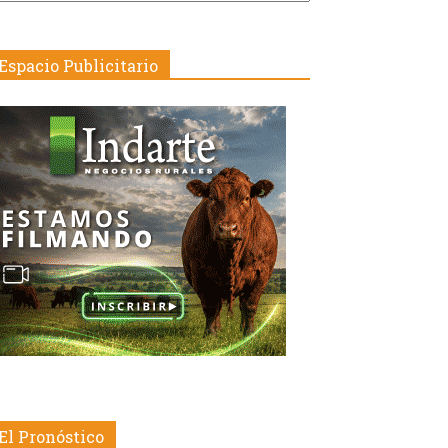
echa
Espacio Publicitario
El Pronóstico