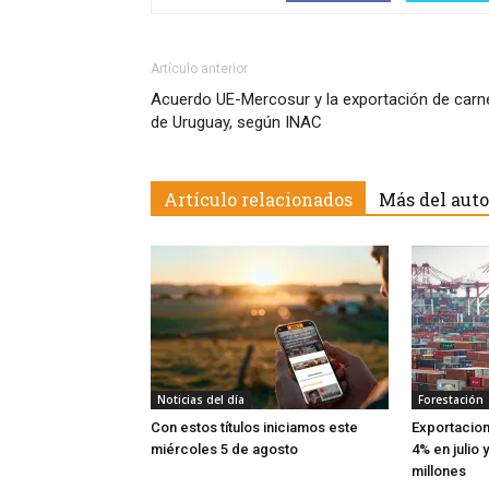
Artículo anterior
Acuerdo UE-Mercosur y la exportación de carn
de Uruguay, según INAC
Artículo relacionados
Más del auto
Noticias del día
Forestación
Con estos títulos iniciamos este
Exportacio
miércoles 5 de agosto
4% en julio 
millones