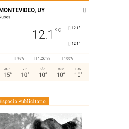
MONTEVIDEO, UY
Nubes
°
12.1
°
C
12.1
°
12.1
96%
1.2kmh
100%
JUE
VIE
SÁB
DOM
LUN
15
°
10
°
10
°
10
°
10
°
Espacio Publicitario