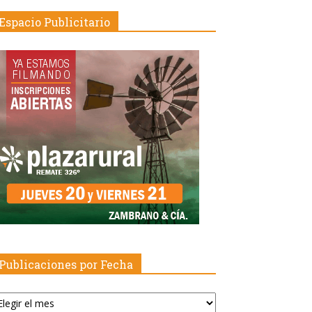
Espacio Publicitario
Publicaciones por Fecha
blicaciones
r