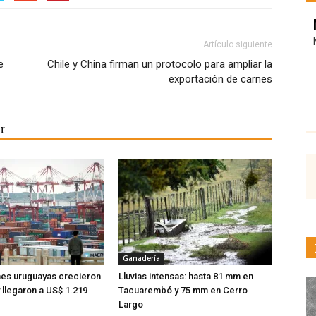
Artículo siguiente
e
Chile y China firman un protocolo para ampliar la
exportación de carnes
r
Ganadería
nes uruguayas crecieron
Lluvias intensas: hasta 81 mm en
y llegaron a US$ 1.219
Tacuarembó y 75 mm en Cerro
Largo