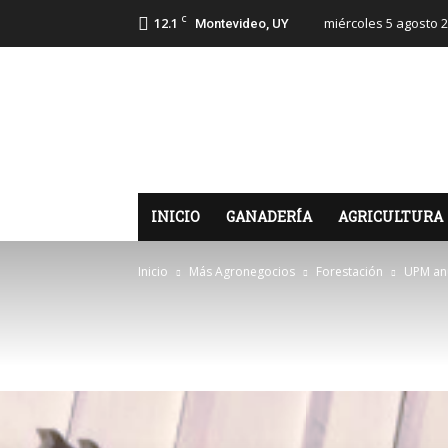
C
12.1
miércoles 5 agosto 
Montevideo, UY
LosAgronegocios
INICIO
GANADERÍA
AGRICULTURA
Inicio
Más Agronegocios
Forestación
UPM anu