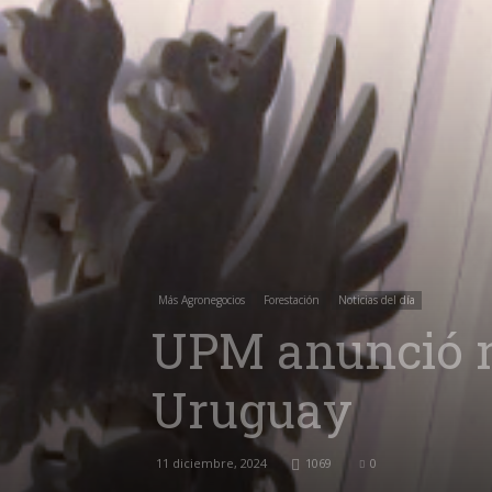
Más Agronegocios
Forestación
Noticias del día
UPM anunció n
Uruguay
11 diciembre, 2024
1069
0