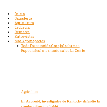
Inicio
Ganadería
Agricultura
Lechería
Remates
Entrevistas
Más Agronegocios
Todo
Forestación
Granja
Informes
Especiales
Internacionales
La Gente
Agricultura
En Aapresid, investigador de Kentucky defendió la
siembra directa y habló…