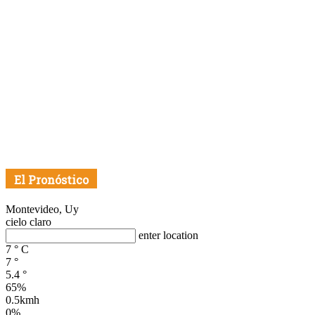
El Pronóstico
Montevideo, Uy
cielo claro
enter location
7
°
C
7
°
5.4
°
65%
0.5kmh
0%