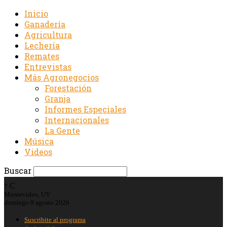
Inicio
Ganadería
Agricultura
Lechería
Remates
Entrevistas
Más Agronegocios
Forestación
Granja
Informes Especiales
Internacionales
La Gente
Música
Videos
Buscar
C
7
Montevideo, UY
domingo 9 agosto 2026
Suscribite al programa