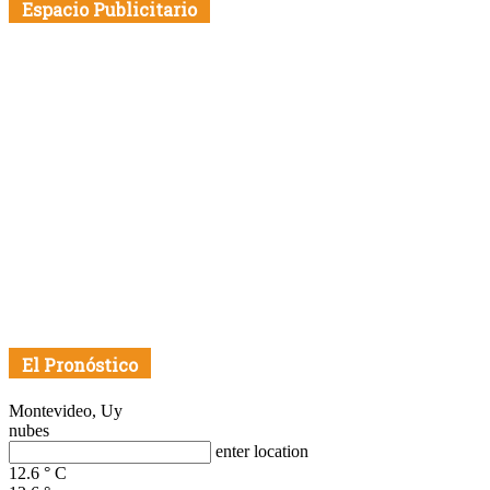
Espacio Publicitario
El Pronóstico
Montevideo, Uy
nubes
enter location
12.6
°
C