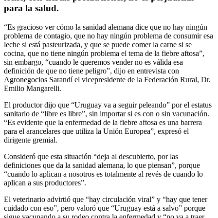
para la salud.
“Es gracioso ver cómo la sanidad alemana dice que no hay ningún
problema de contagio, que no hay ningún problema de consumir esa
leche si está pasteurizada, y que se puede comer la carne si se
cocina, que no tiene ningún problema el tema de la fiebre aftosa”,
sin embargo, “cuando le queremos vender no es válida esa
definición de que no tiene peligro”, dijo en entrevista con
Agronegocios Sarandí el vicepresidente de la Federación Rural, Dr.
Emilio Mangarelli.
El productor dijo que “Uruguay va a seguir peleando” por el estatus
sanitario de “libre es libre”, sin importar si es con o sin vacunación.
“Es evidente que la enfermedad de la fiebre aftosa es una barrera
para el arancelares que utiliza la Unión Europea”, expresó el
dirigente gremial.
Consideró que esta situación “deja al descubierto, por las
definiciones que da la sanidad alemana, lo que piensan”, porque
“cuando lo aplican a nosotros es totalmente al revés de cuando lo
aplican a sus productores”.
El veterinario advirtió que “hay circulación viral” y “hay que tener
cuidado con eso”, pero valoró que “Uruguay está a salvo” porque
sigue vacunando a su rodeo contra la enfermedad y “no va a traer