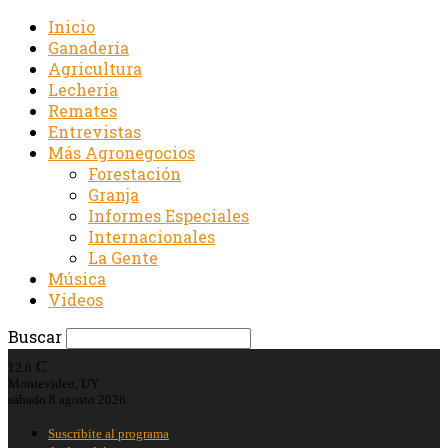
Inicio
Ganadería
Agricultura
Lechería
Remates
Entrevistas
Más Agronegocios
Forestación
Granja
Informes Especiales
Internacionales
La Gente
Música
Videos
Buscar
C
12.6
Montevideo, UY
sábado 8 agosto 2026
Suscribite al programa