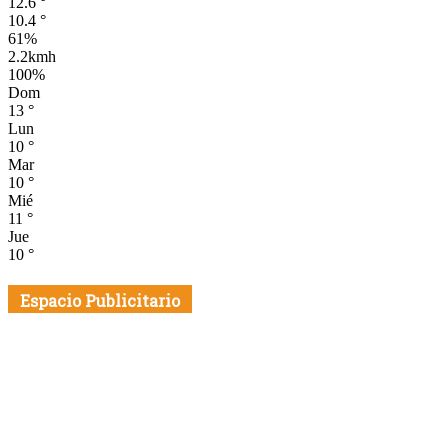
12.6
°
10.4
°
61%
2.2kmh
100%
Dom
13
°
Lun
10
°
Mar
10
°
Mié
11
°
Jue
10
°
Espacio Publicitario