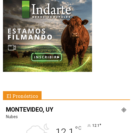
El Pronóstico
MONTEVIDEO, UY
Nubes
°
12.1
°
C
12.1