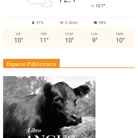
°
12.1
97%
0.2kmh
98%
VIE
SÁB
DOM
LUN
MAR
10
°
11
°
10
°
9
°
10
°
Espacio Publicitario