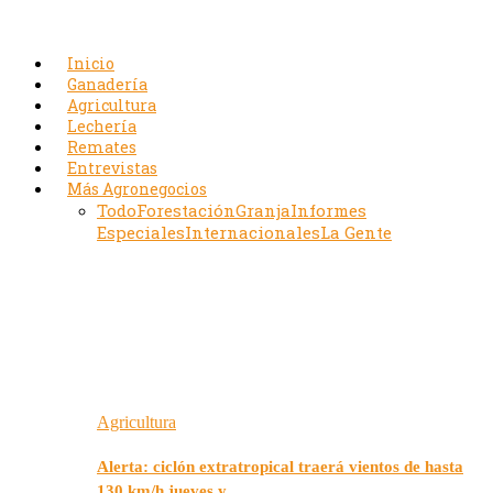
Inicio
Ganadería
Agricultura
Lechería
Remates
Entrevistas
Más Agronegocios
Todo
Forestación
Granja
Informes
Especiales
Internacionales
La Gente
Agricultura
Alerta: ciclón extratropical traerá vientos de hasta
130 km/h jueves y…