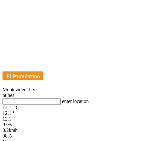
El Pronóstico
Montevideo, Uy
nubes
enter location
12.1
°
C
12.1
°
12.1
°
97%
0.2kmh
98%