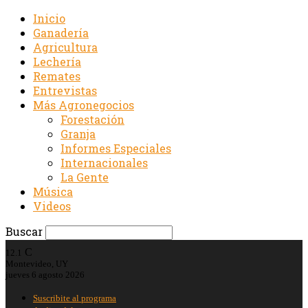
Inicio
Ganadería
Agricultura
Lechería
Remates
Entrevistas
Más Agronegocios
Forestación
Granja
Informes Especiales
Internacionales
La Gente
Música
Videos
Buscar
C
12.1
Montevideo, UY
jueves 6 agosto 2026
Suscribite al programa