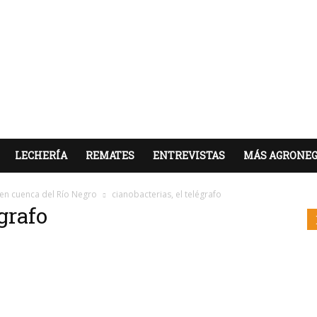
LECHERÍA
REMATES
ENTREVISTAS
MÁS AGRONEG
 en cuenca del Río Negro
cianobacterias, el telégrafo
grafo