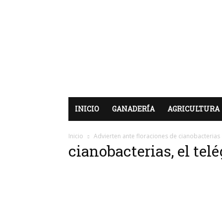
INICIO
GANADERÍA
AGRICULTURA
Inicio
Advierten ante floraciones de cianobacterias
cianobacterias, el telé