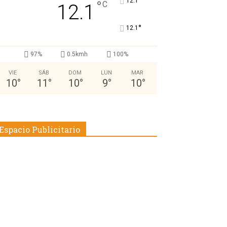
°
12.1
°
C
12.1
°
12.1
97%
0.5kmh
100%
VIE
SÁB
DOM
LUN
MAR
10
°
11
°
10
°
9
°
10
°
Espacio Publicitario