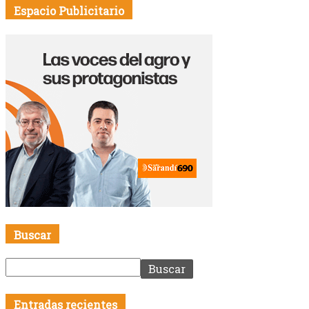
96%
0.8kmh
100%
Vie
10
°
Sáb
10
°
Dom
10
°
Lun
10
°
Mar
9
°
Espacio Publicitario