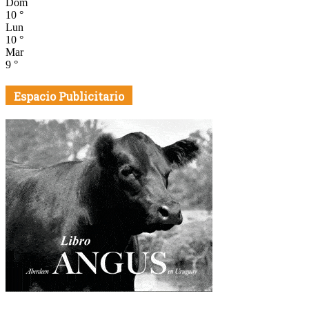
El Pronóstico
Montevideo, Uy
nubes
enter location
11.5
°
C
11.5
°
11.5
°