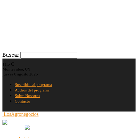
Buscar
C
11.5
Montevideo, UY
jueves 6 agosto 2026
Suscribite al programa
Audios del programa
Sobre Nosotros
Contacto
LosAgronegocios