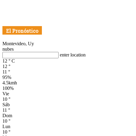
El Pronóstico
Montevideo, Uy
nubes
enter location
12
°
C
12
°
11
°
95%
4.5kmh
100%
Vie
10
°
Sáb
11
°
Dom
10
°
Lun
10
°