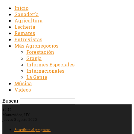
Inicio
Ganadería
Agricultura
Lechería
Remates
Entrevistas
Más Agronegocios
Forestación
Granja
Informes Especiales
Internacionales
La Gente
Música
Videos
Buscar
C
12
Montevideo, UY
jueves 6 agosto 2026
Suscribite al programa